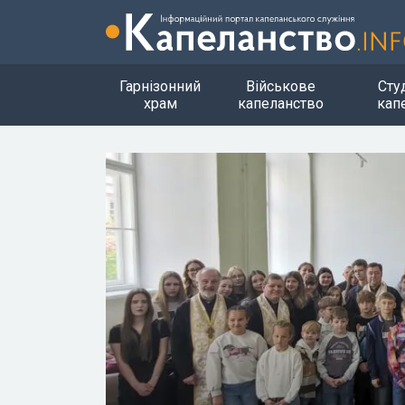
Гарнізонний
Військове
Сту
храм
капеланство
кап