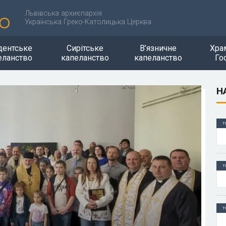
Львівська архиєпархія
Українська Греко-Католицька Церква
дентське
Сирітське
В’язничне
Хра
еланство
капеланство
капеланство
Го
Н
Т
Т
Т