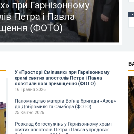
х» при Гарнізонному
лів Петра і Павла
К
іщення (ФОТО)
В
У «Просторі Сміливих» при Гарнізонному
храмі святих апостолів Петра і Павла
освятили нові приміщення (ФОТО)
16 Травня 2026
Паломництво матерів Воїнів бригади «Азов»
до Добромиля та Самбора (ФОТО)
25 Квітня 2026
Розклад богослужінь у Гарнізонному храмі
святих апостолів Петра і Павла упродовж