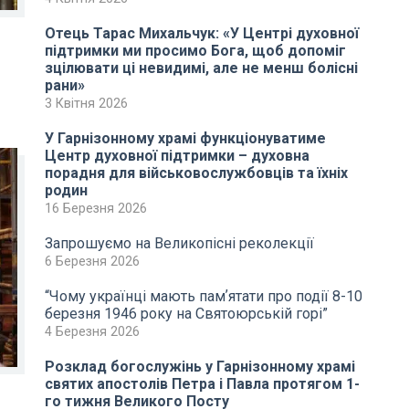
Отець Тарас Михальчук: «У Центрі духовної
підтримки ми просимо Бога, щоб допоміг
зцілювати ці невидимі, але не менш болісні
рани»
3 Квітня 2026
У Гарнізонному храмі функціонуватиме
Центр духовної підтримки – духовна
порадня для військовослужбовців та їхніх
родин
16 Березня 2026
Запрошуємо на Великопісні реколекції
6 Березня 2026
“Чому українці мають памʼятати про події 8-10
березня 1946 року на Святоюрській горі”
4 Березня 2026
Розклад богослужінь у Гарнізонному храмі
святих апостолів Петра і Павла протягом 1-
го тижня Великого Посту