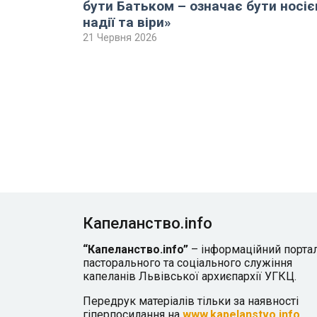
бути Батьком – означає бути носі
надії та віри»
21 Червня 2026
Капеланство.info
“Капеланство.info”
– інформаційний порта
пасторального та соціального служіння
капеланів Львівської архиєпархії УГКЦ.
Передрук матеріалів тільки за наявності
гіперпосилання на
www.kapelanstvo.info