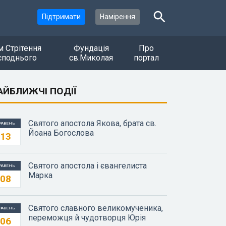
Підтримати
Намірення
м Стрітення
Фундація
Про
споднього
св.Миколая
портал
АЙБЛИЖЧІ ПОДІЇ
Святого апостола Якова, брата св.
РАВЕНЬ
Йоана Богослова
13
Святого апостола і євангелиста
РАВЕНЬ
Марка
08
Святого славного великомученика,
РАВЕНЬ
переможця й чудотворця Юрія
06