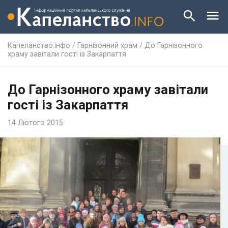
Капеланство.інфо
/
Гарнізонний храм
/
До Гарнізонного
храму завітали гості із Закарпаття
До Гарнізонного храму завітали
гості із Закарпаття
14 Лютого 2015