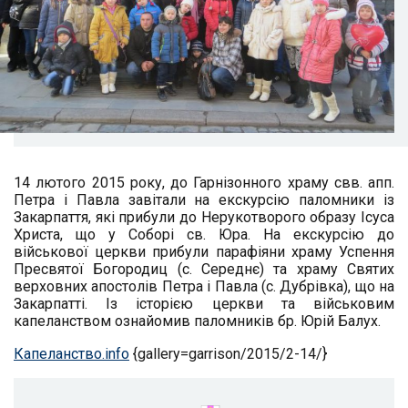
14 лютого 2015 року, до Гарнізонного храму свв. апп.
Петра і Павла завітали на екскурсію паломники із
Закарпаття, які прибули до Нерукотворого образу Ісуса
Христа, що у Соборі св. Юра. На екскурсію до
військової церкви прибули парафіяни храму Успення
Пресвятої Богородиц (с. Середнє) та храму Святих
верховних апостолів Петра і Павла (с. Дубрівка), що на
Закарпатті. Із історією церкви та військовим
капеланством ознайомив паломників бр. Юрій Балух.
Капеланство.info
{gallery=garrison/2015/2-14/}