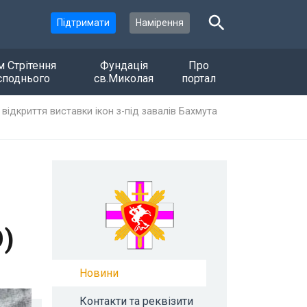
Підтримати
Намірення
м Стрітення
Фундація
Про
споднього
св.Миколая
портал
відкриття виставки ікон з-під завалів Бахмута
О)
Новини
Контакти та реквізити