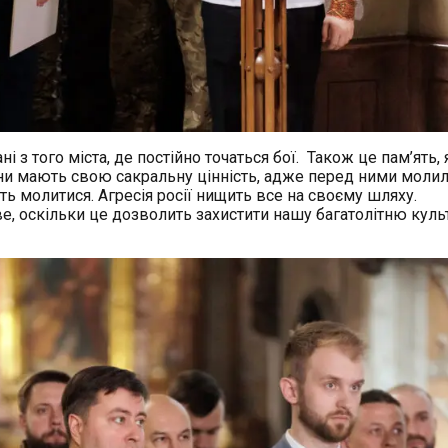
і з того міста, де постійно точаться бої. Також це пам’ять, 
кони мають свою сакральну цінність, адже перед ними молил
 молитися. Агресія росії нищить все на своєму шляху.
, оскільки це дозволить захистити нашу багатолітню культ