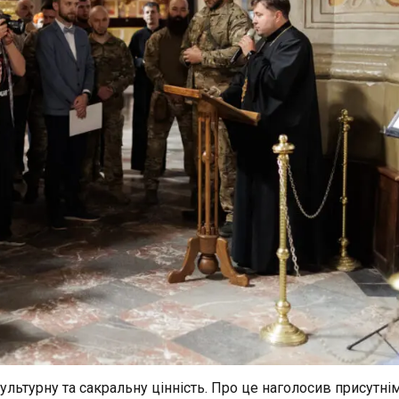
льтурну та сакральну цінність. Про це наголосив присутні