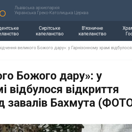
Львівська архиєпархія
Українська Греко-Католицька Церква
дентське
Сирітське
В’язничне
Хра
еланство
капеланство
капеланство
Го
відчення великого Божого дару»: у Гарнізонному храмі відбулося 
го Божого дару»: у
і відбулося відкриття
ід завалів Бахмута (ФОТ