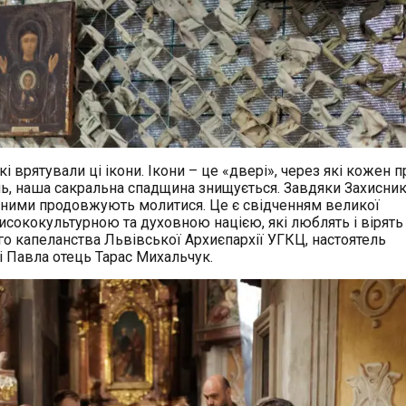
і врятували ці ікони. Ікони – це «двері», через
які кожен п
аль, наша сакральна спадщина знищується. Завдяки Захисни
ред ними продовжують молитися. Це є свідченням великої
висококультурною та духовною нацією, які люблять і вірять
го капеланства Львівської Архиєпархії УГКЦ, настоятель
і Павла отець Тарас Михальчук.