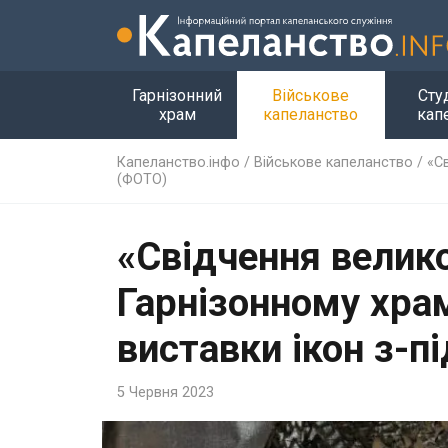
Гарнізонний
Військове
Сту
храм
капеланство
кап
Капеланство.інфо
/
Військове капеланство
/
«С
(ФОТО)
«Свідчення велико
Гарнізонному храм
виставки ікон з-п
5 Червня 2023