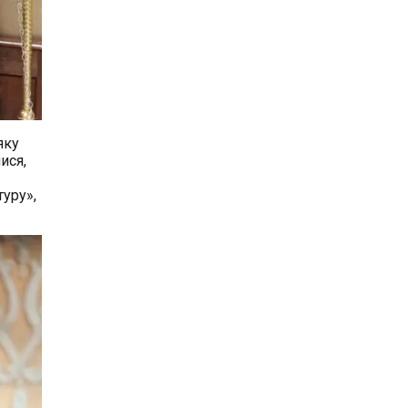
яку
ися,
уру»,