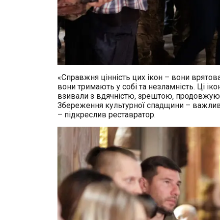
«Справжня цінність цих ікон – вони врятован
вони тримають у собі та незламність. Ці і
взивали з вдячністю, зрештою, продовжують
Збереження культурної спадщини – важливе
– підкреслив реставратор.