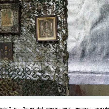
олів Петра і Павла, відбулося відкриття виставки ікон з міс