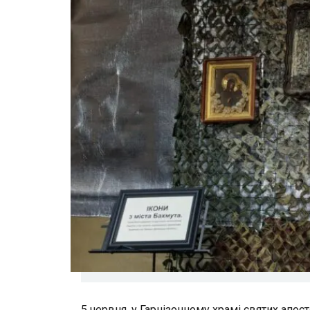
5 червня, у Гарнізонному храмі святих апост