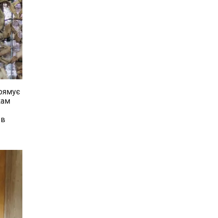
рямує
кам
 в