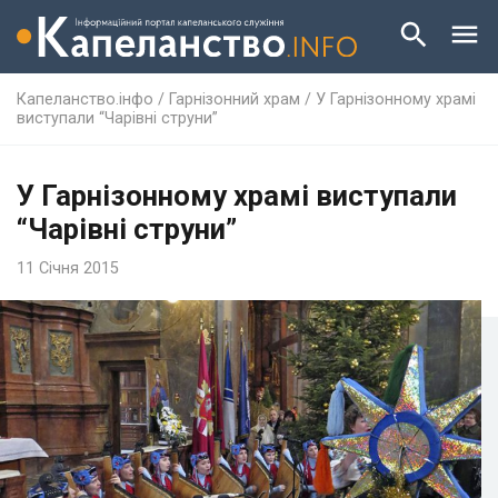
Капеланство.інфо
/
Гарнізонний храм
/
У Гарнізонному храмі
виступали “Чарівні струни”
У Гарнізонному храмі виступали
“Чарівні струни”
11 Січня 2015