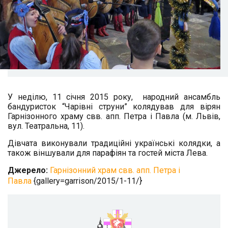
У неділю, 11 січня 2015 року, народний ансамбль
бандуристок “Чарівні струни” колядував для вірян
Гарнізонного храму свв. апп. Петра і Павла (м. Львів,
вул. Театральна, 11).
Дівчата виконували традиційні українські колядки, а
також віншували для парафіян та гостей міста Лева.
Джерело:
Гарнізонний храм свв. апп. Петра і
Павла
{gallery=garrison/2015/1-11/}