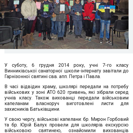
У суботу, 6 грудня 2014 року, учні 7-го класу
Винниківської санаторної школи-інтернату завітали до
Гарнізонної святині свв. апп. Петра і Павла.
В часі відвідин храму, школярі передали на потребу
військових у зоні АТО 620 гривень, які зібрали серед
учнів класу. Також вихованці передали військовим
капеланам власноруч виготовлені листи для
захисників Батьківщини.
У свою чергу, військові капелани: бр. Мирон Горбовий
та бр. Юрій Балух провели для школярів екскурсію
військовою святинею, ознайомили вихованців