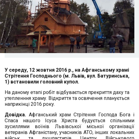
У середу, 12 жовтня 2016 р., на Афганському храмі
Стрітення Господнього (м. Львів, вул. Батуринська,
1) встановили головний купол.
На даному етапі робіт відбувається прекриття даху та
утепленння храму.
Відкриття та освячення планується
наприкінці 2016 року.
Довідка.
Афганський храм Стрітення Господа Бога і
Спаса нашого Ісуса Христа будується спільними
зусиллями воїнів Львівської міської організації
ветеранів Афганістану, учасників АТО, інших локальних
військ та душпастирів Центру Військового