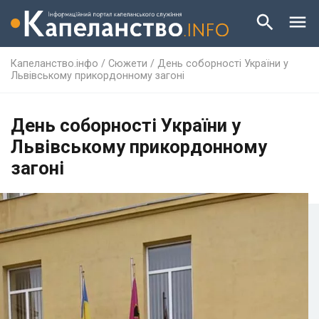
Капеланство.інфо
/
Сюжети
/
День соборності України у
Львівському прикордонному загоні
День соборності України у
Львівському прикордонному
загоні