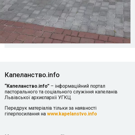
Капеланство.info
“Капеланство.info”
– інформаційний портал
пасторального та соціального служіння капеланів
Львівської архиєпархії УГКЦ.
Передрук матеріалів тільки за наявності
гіперпосилання на
www.kapelanstvo.info