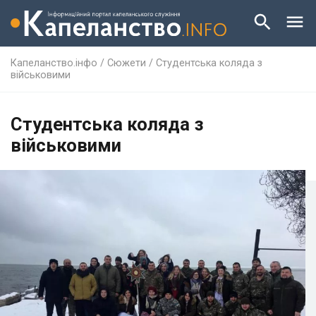
Капеланство.інфо
/
Сюжети
/
Студентська коляда з
військовими
Студентська коляда з
військовими