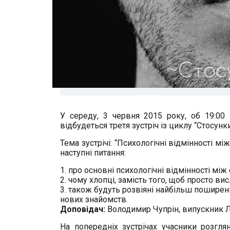
У середу, 3 червня 2015 року, об 19:00 
відбудеться третя зустріч із циклу “Стосунки
Тема зустрічі: “Психологічні відмінності м
наступні питання:
1. про основні психологічні відмінності між 
2. чому хлопці, замість того, щоб просто ви
3. також будуть розвіяні найбіл
ьш поширені 
нових знайомств.
Доповідач:
Володимир Чупрін, випускник Л
На попередніх зустрічах учасники розгля