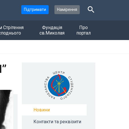
Підтримати
Намірення
м Стрітення
Фундація
Про
споднього
св.Миколая
портал
Я”
Новини
Контакти та реквізити