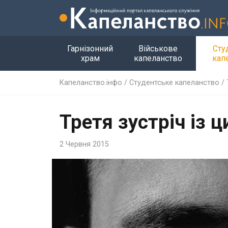
Гарнізонний
Військове
Сту
храм
капеланство
кап
Капеланство.інфо
/
Студентське капеланство
/
Третя зустріч із ц
2 Червня 2015