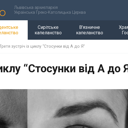
Львівська архиєпархія
Українська Греко-Католицька Церква
дентське
Сирітське
В’язничне
Хра
еланство
капеланство
капеланство
Го
Третя зустріч із циклу “Стосунки від А до Я”
иклу “Стосунки від А до 