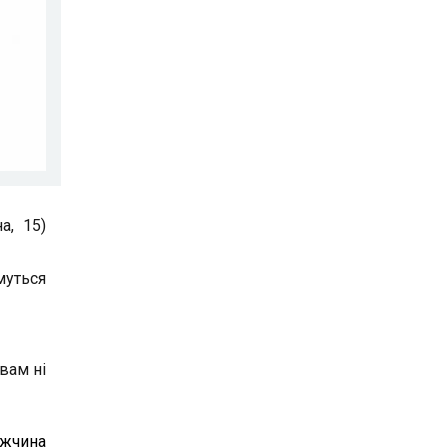
а, 15)
муться
вам ні
ужчина