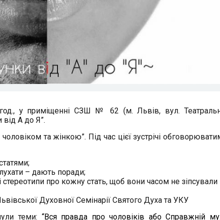
год., у приміщенні СЗШ № 62 (м. Львів, вул. Театральн
 від А до Я”.
іж чоловіком та жінкою”. Під час цієї зустрічі обговорювати
статями;
слухати – дають поради;
стереотипи про кожну стать, щоб вони часом не зіпсували 
ьвівської Духовної Семінарії Святого Духа та УКУ
нули теми:
“Вся правда про чоловіків або Справжній м