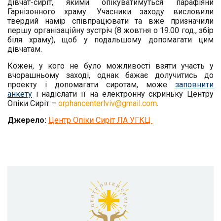
дівчат-сиріт, якими опікуватимуться парафіяни
Гарнізонного храму. Учасники заходу висловили
твердий намір співпрацювати та вже призначили
першу організаційну зустріч (8 жовтня о 19.00 год., збір
біля храму), щоб у подальшому допомагати цим
дівчатам.
Кожен, у кого не було можливості взяти участь у
вчорашньому заході, однак бажає долучитись до
проекту і допомагати сиротам, може
заповнити
анкету
і надіслати її на електронну скриньку Центр
у
Опік
и
Сиріт –
orphancenterlviv@gmail.com
.
Джерело:
Центр Опіки Сиріт ЛА УГКЦ