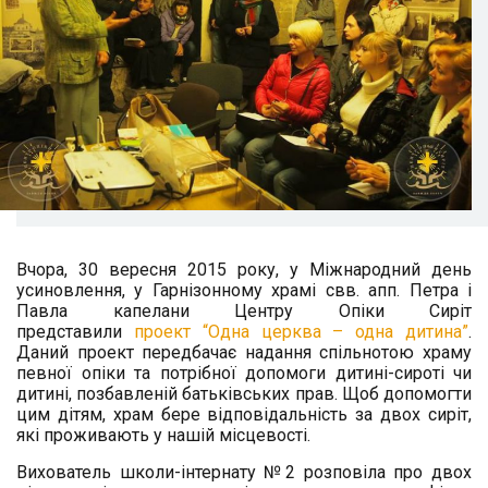
Вчора, 30 вересня 2015 року, у Міжнародний день
усиновлення, у Гарнізонному храмі свв. апп. Петра і
Павла капелани Центру Опіки Сиріт
представили
проект “Одна церква – одна дитина”
.
Даний проект передбачає надання спільнотою храму
певної опіки та потрібної допомоги дитині-сироті чи
дитині, позбавленій батьківських прав.
Щоб допомогти
цим дітям
,
храм бере відповідальність за двох сиріт,
які проживають у нашій місцевості.
Вихователь школи-інтернату №2 розповіла про двох