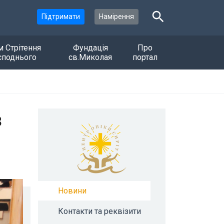
Підтримати
Намірення
м Стрітення
Фундація
Про
споднього
св.Миколая
портал
з
Новини
Контакти та реквізити