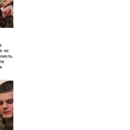
а
е не
армель.
ля
я