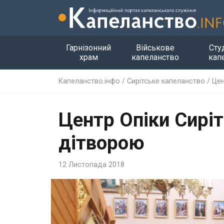
Гарнізонний
Військове
Сту
храм
капеланство
кап
Капеланство.інфо
/
Сирітське капеланство
/
Цен
Центр Опіки Сиріт
дітворою
12 Листопада 2018