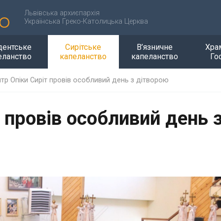
Львівська архиєпархія
Українська Греко-Католицька Церква
дентське
Сирітське
В’язничне
Хра
еланство
капеланство
капеланство
Го
тр Опіки Сиріт провів особливий день з дітворою
 провів особливий день 