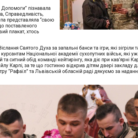
и Допомоги” пізнавала
ов, Справедливість,
упа представляла “свою
 до поставленого
вий плакат, хтось
ання Святого Духа за запальні банси та ігри, які зігріли т
курсантам Національної академії сухопутних військ, які уж
 та ситний обід команді кейтирінгу, яка діє при кав’ярні К
лу Карпі, за те що гостинно відкрив дітям двері закладу д
у “Рафаїл” та Львівській обласній раді дякуємо за наданн