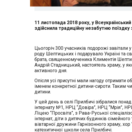
11 листопада 2018 року, у Всеукраїнський
здійснила традиційну незабутню поїздку 
Цьогоріч 300 учасників подорожі завітали у
роду Шептицьких і подарувало Україні та св
брата, священномученика Климентія Шептиц
Андрій Стадницький, настоятель храму, у як
активного дня.
Опісля усі присутні мали нагоду отримати о
іменем конкретної дитини-сироти. Таким 
дитини.
У цей день в селі Прилбичі зібралися понад
інтернату №1, НРЦ “Довіра”, НРЦ “Мрія”, Н
Ліцею “Просвіта”, з Рава-Руської спеціалі
інтернат, діти з дитячих будинків сімейного
вівтарної дружини Гарнізонного храму, хор “
катехитичної школи села Прилбичі.