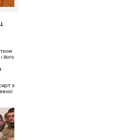
КЦ
єтком
і його
а
иріт з
евної