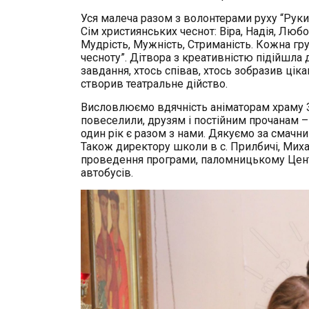
Уся малеча разом з волонтерами руху “Рук
Сім християнських чеснот: Віра, Надія, Люб
Мудрість, Мужність, Стриманість. Кожна гр
чесноту”. Дітвора з креативністю підійшла
завдання, хтось співав, хтось зобразив ціка
створив театральне дійство.
Висловлюємо вдячність аніматорам храму Зісл
повеселили, друзям і постійним прочанам – 
один рік є разом з нами. Дякуємо за смачний
Також директору школи в с. Прилбичі, Михай
проведення програми, паломницькому Центр
автобусів.