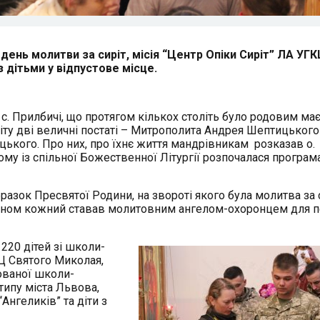
 день молитви за сиріт, місія “Центр Опіки Сиріт” ЛА УГ
з дітьми у відпустове місце.
 с. Прилбичі, що протягом кількох століть було родовим ма
іту дві величні постаті – Митрополита Андрея Шептицького 
ького. Про них, про їхнє життя мандрівникам розказав о.
ому із спільної Божественної Літургії розпочалася програм
бразок Пресвятої Родини, на звороті якого була молитва за с
чином кожний ставав молитовним ангелом-охоронцем для п
 220 дітей зі школи-
РЦ Святого Миколая,
зованої школи-
 типу міста Львова,
Ангеликів” та діти з