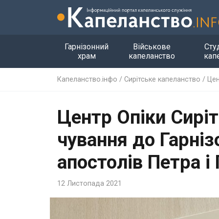
Гарнізонний
Військове
Сту
храм
капеланство
кап
Капеланство.інфо
/
Сирітське капеланство
/
Цен
Центр Опіки Сирі
чування до Гарніз
апостолів Петра і
12 Листопада 2021