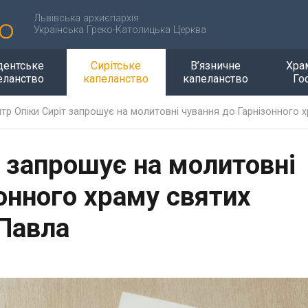
Львівська архиєпархія
Українська Греко-Католицька Церква
дентське
Сирітське
В’язничне
Хра
еланство
капеланство
капеланство
Го
тр Опіки Сиріт запрошує на молитовні чування до Гарнізонного х
т запрошує на молитовні
онного храму святих
 Павла