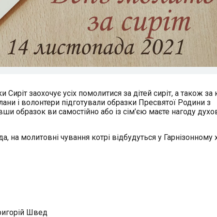
 Сиріт заохочує усіх помолитися за дітей сиріт, а також за
елани і волонтери підготували образки Пресвятої Родини з
ши образок ви самостійно або із сім’єю маєте нагоду духо
а, на молитовні чування котрі відбудуться у Гарнізонному 
Григорій Швед