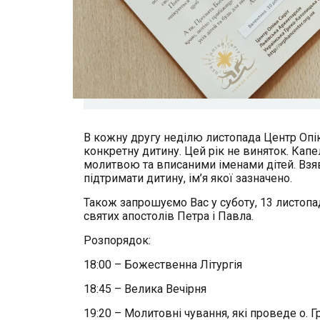
В кожну другу неділю листопада Центр Опіки
конкретну дитину. Цей рік не виняток. Кап
молитвою та вписаними іменами дітей. Взяв
підтримати дитину, ім’я якої зазначено.
Також запрошуємо Вас у суботу, 13 листопад
святих апостолів Петра і Павла.
Розпорядок:
18:00 – Божественна Літургія
18:45 – Велика Вечірня
19:20 – Молитовні чування, які проведе о. 