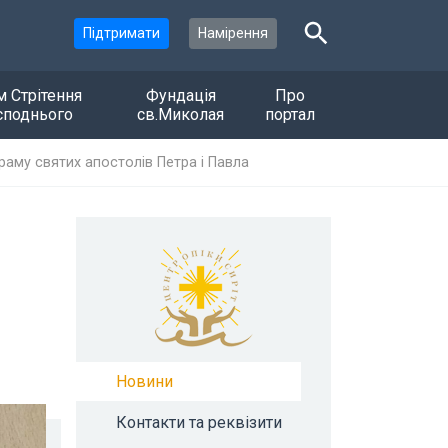
Підтримати
Намірення
м Стрітення
Фундація
Про
споднього
св.Миколая
портал
раму святих апостолів Петра і Павла
Новини
Контакти та реквізити