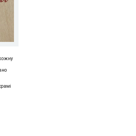
 кожну
вно
храмі