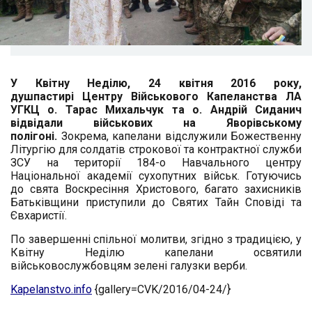
У Квітну Неділю, 24 квітня 2016 року,
душпастирі Центру Військового Капеланства ЛА
УГКЦ о. Тарас Михальчук та о. Андрій Сиданич
відвідали військових на Яворівському
полігоні.
Зокрема, капелани відслужили Божественну
Літургію для солдатів строкової та контрактної служби
ЗСУ на території 184-о Навчального центру
Національної академії сухопутних військ. Готуючись
до свята Воскресіння Христового, багато захисників
Батьківщини приступили до Святих Тайн Сповіді та
Євхаристії.
По завершенні спільної молитви, згідно з традицією, у
Квітну Неділю капелани освятили
військовослужбовцям зелені галузки верби.
Kapelanstvo.info
{gallery=CVK/2016/04-24/}