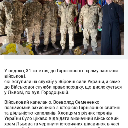
У неділю, 31 жовтня, до Гарнізонного храму завітали
військові,
які вступили на службу у Збройні сили України, а саме
до Військової служби правопорядку, що дислокується
у Львові, по вул. Городоцькій.
Військовий капелан о. Всеволод Семененко
познайомив захисників з історією Гарнізонної святині
та діяльністю капеланів. Хлопцям з різних теренів
України було цікаво відвідати визначний військовий
храм Львова та черпнути історичних цікавинок в часі