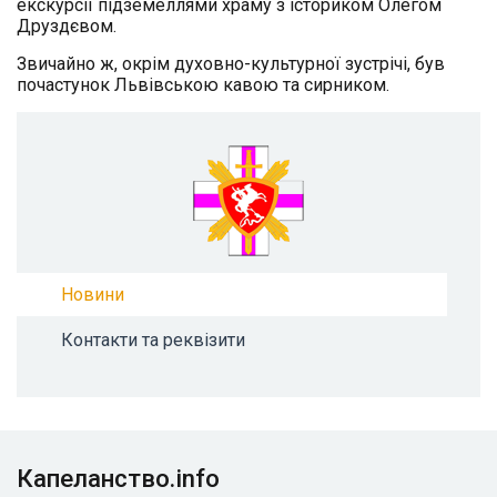
екскурсії підземеллями храму з істориком Олегом
Друздєвом.
Звичайно ж, окрім духовно-культурної зустрічі, був
почастунок Львівською кавою та сирником.
Новини
Контакти та реквізити
Капеланство.info