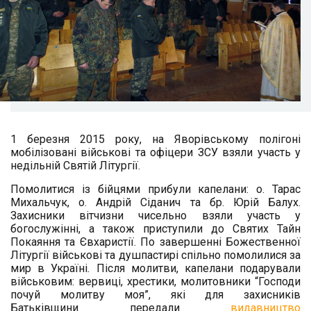
1 березня 2015 року, на Яворівському полігоні
мобілізовані військові та офіцери ЗСУ взяли участь у
недільній Святій Літургії.
Помолитися із бійцями прибули капелани: о. Тарас
Михальчук, о. Андрій Сіданич та бр. Юрій Балух.
Захисники вітчизни чисельно взяли участь у
богослужінні, а також приступили до Святих Тайн
Покаяння та Євхаристії. По завершенні Божественної
Літургії військові та душпастирі спільно помолилися за
мир в Україні. Після молитви, капелани подарували
військовим: вервиці, хрестики, молитовники “Господи
почуй молитву моя”, які для захисників
Батьківщини передали
видавництво