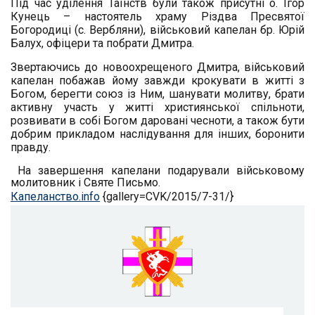
Під час уділення Таїнств були також присутні о. Ігор
Кунець – настоятель храму Різдва Пресвятої
Богородиці (с. Вербляни), військовий капелан бр. Юрій
Балух, офіцери та побрати Дмитра.
Звертаючись до новоохрещеного Дмитра, військовий
капелан побажав йому завжди крокувати в житті з
Богом, берегти союз із Ним, шанувати молитву, брати
активну участь у житті християнської спільноти,
розвивати в собі Богом даровані чесноти, а також бути
добрим прикладом наслідування для інших, боронити
правду.
На завершення капелани подарували військовому
молитовник і Святе Письмо.
Капеланство.info
{gallery=CVK/2015/7-31/}