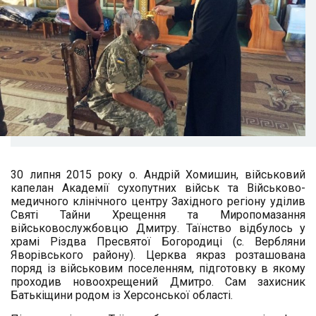
30 липня 2015 року о. Андрій Хомишин, військовий
капелан Академії сухопутних військ та Військово-
медичного клінічного центру Західного регіону уділив
Святі Тайни Хрещення та Миропомазання
військовослужбовцю Дмитру. Таїнство відбулось у
храмі Різдва Пресвятої Богородиці (с. Вербляни
Яворівського району). Церква якраз розташована
поряд із військовим поселенням, підготовку в якому
проходив новоохрещений Дмитро. Сам захисник
Батькіщини родом із Херсонської області.