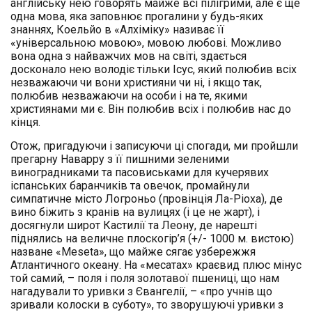
англійську нею говорять майже всі пілігрими, але є ще
одна мова, яка заповнює прогалини у будь-яких
знаннях, Коельйо в «Алхіміку» називає її
«універсальною мовою», мовою любові. Можливо
вона одна з найважчих мов на світі, здається
досконало нею володіє тільки Ісус, який полюбив всіх
незважаючи чи вони християни чи ні, і якщо так,
полюбив незважаючи на особи і на те, якими
християнами ми є. Він полюбив всіх і полюбив нас до
кінця.
Отож, пригадуючи і записуючи ці спогади, ми пройшли
прегарну Наварру з її пишними зеленими
виноградниками та пасовиськами для кучерявих
іспанських баранчиків та овечок, промайнули
симпатичне місто Логроньо (провінція Ла-Ріоха), де
вино біжить з кранів на вулицях (і це не жарт), і
досягнули широт Кастилії та Леону, де нарешті
піднялись на величне плоскогір’я (+/- 1000 м. вистою)
назване «Meseta», що майже сягає узбережжя
Атлантичного океану. На «месатах» краєвид плюс мінус
той самий, – поля і поля золотавої пшениці, що нам
нагадували то уривки з Євангелії, – «про учнів що
зривали колоски в суботу», то зворушуючі уривки з