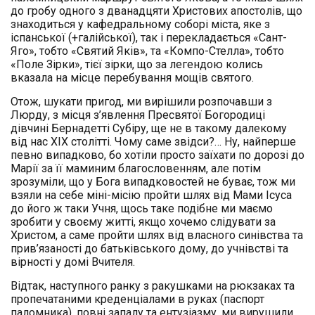
до гробу одного з дванадцяти Христових апостолів, що
знаходиться у кафедральному соборі міста, яке з
іспанської (+галійської), так і перекладається «Сант-
Яго», тобто «Святий Яків», та «Компо-Стелла», тобто
«Поле Зірки», тієї зірки, що за легендою колись
вказала на місце перебування мощів святого.
Отож, шукати пригод, ми вирішили розпочавши з
Люрду, з місця з’явлення Пресвятої Богородиці
дівчині Бернадетті Субіру, ще не в такому далекому
від нас ХІХ столітті. Чому саме звідси?… Ну, найперше
певно випадково, бо хотіли просто заїхати по дорозі до
Марії за її маминим благословенням, але потім
зрозуміли, що у Бога випадковостей не буває, тож ми
взяли на себе міні-місію пройти шлях від Мами Ісуса
до його ж таки Учня, щось таке подібне ми маємо
зробити у своєму житті, якщо хочемо слідувати за
Христом, а саме пройти шлях від власного синівства та
прив’язаності до батьківського дому, до учнівстві та
вірності у домі Вчителя.
Відтак, наступного ранку з ракушками на рюкзаках та
пропечатаними креденціалами в руках (паспорт
паломника), повні запалу та ентузіазму, ми вирушили