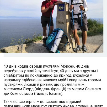
40 днів ходив своїми пустелям Мойсей, 40 днів
перебував у своїй пустелі Ісус, 40 днів ми з другом і
співбратом по покликанню до пригод, рухалися у
напрямку здійснення власних мрій і сподівань горами,
пустирями, лісами й ріками, що пролягли між
містечком Люрд (південь Франції) та містом Сантьяго-
де-Компостелла (Галіція, Іспанія).
Так-так, все вірно – це всесвітньо відомий
паломницький маршрут святого Якова, а точніше шлях