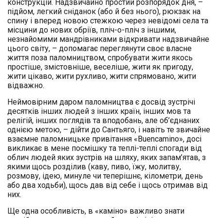
конструкцій. Надзвичайно простий розпорядок дня, –
підйом, легкий сніданок (або й без нього), рюкзак на
спину і вперед новою стежкою через невідомі села та
місцини до нових обріїв, пліч-о-пліч з іншими,
незнайомими мандрівниками відкривати надзвичайне
цього світу, – допомагає переглянути своє власне
життя поза паломництвом, спробувати жити якось
простіше, змістовніше, веселіше, жити як пригоду,
жити цікаво, жити рухливо, жити спрямовано, жити
відважно.
Неймовірним даром паломництва є досвід зустрічі
десятків інших людей з інших країн, інших мов та
релігій, інших поглядів та вподобань, але об’єднаних
однією метою, – дійти до Сантьяго, і навіть те звичайне
взаємне паломницьке привітання «Buencamino», досі
викликає в мене посмішку та теплі-теплі спогади від
облич людей яких зустрів на шляху, яких запам’ятав, з
якими щось розділив (каву, пиво, їжу, молитву,
розмову, ідею, минуле чи теперішнє, кілометри, день
або два ходьби), щось дав від себе і щось отримав від
них.
Ще одна особливість, в «каміно» важливо знати