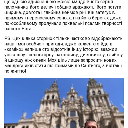
ще однією здійсненною мрією мандрівного серця
паломника, його велич і обшир вражають, його потуга
ширина, довгота і глибина неймовірні, він затягує в
прямому і переносному сенсах, і на його берегах дуже
по-особливому пролунали похвальні псалми творчості
нашого Бога.
P.S. Цих кілька сторінок тільки частково відображають
наші і мої особисті пригоди, адже кожен хто йде в
«каміно» напише сто відсотків іншу історію, завжди
унікальну і неповторну, захопливу, дивовижну, глибшу
й ширшу ніж океан. Моя ціль лише запросити нових
мандрівників стати пілігримами до Сантьяго, а відтак і
по життю!