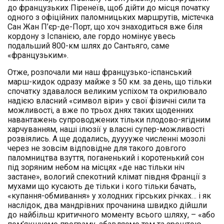
до французьких Піренеїв, щоб дійти до місця початку
одного з офіційних паломницьких маршрутів, містечка
Сан Жан П’єр-де-Порт, що хоч знаходиться вже біля
кордону з Іспанією, але гордо номінує увесь
подальший 800-км шлях до Сантьяго, саме
«французьким».
Отже, розпочали ми наш французько-іспанський
марш-кидок одразу майже з 50 км. за день, що тільки
спочатку здавалося великим успіхом та окрилювало
надією власний «символ віри» у свої фізичні сили та
можливості, а вже по трьох днях таких щоденних
навантажень супроводжених тільки плодово-ягідним
харчуванням, наші ілюзії у власні супер-можливості
розвіялись. А ще додались, дууууже численні мозолі
через не зовсім відповідне для такого довгого
паломництва взуття, поганенький і коротенький сон
під зоряним небом на місцях «де нас тільки ніч
застане», вологий спекотний клімат півдня Франції з
мухами що кусають де тільки і кого тільки бачать,
«купання-обмивання» у холодних гірських річках… і як
наслідок, два мандрівних прочанина швидко дійшли
до найбільш критичного моменту всього шляху, – «або