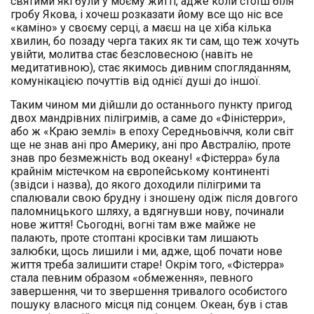
святими які були у моєму житті, адже коли стоїш біля
гробу Якова, і хочеш розказати йому все що ніс все
«каміно» у своєму серці, а маєш на це хіба кілька
хвилин, бо позаду черга таких як ти сам, що теж хочуть
увійти, молитва стає безсловесною (навіть не
медитативною), стає якимось дивним спогляданням,
комунікацією почуттів від однієї душі до іншої.
Таким чином ми дійшли до останнього пункту пригод
двох мандрівних пілігримів, а саме до «Фіністерри»,
або ж «Краю землі» в епоху Середньовіччя, коли світ
ще не знав ані про Америку, ані про Австралію, проте
знав про безмежність вод океану! «Фістерра» була
крайнім містечком на європейському континенті
(звідси і назва), до якого доходили пілігрими та
спалювали свою брудну і зношену одіж після довгого
паломницького шляху, а вдягнувши нову, починали
нове життя! Сьогодні, вогні там вже майже не
палають, проте стоптані кросівки там лишають
залюбки, щось лишили і ми, адже, щоб почати нове
життя треба залишити старе! Окрім того, «Фістерра»
стала певним образом «обмеження», певного
завершення, чи то звершення тривалого особистого
пошуку власного місця під сонцем. Океан, був і став