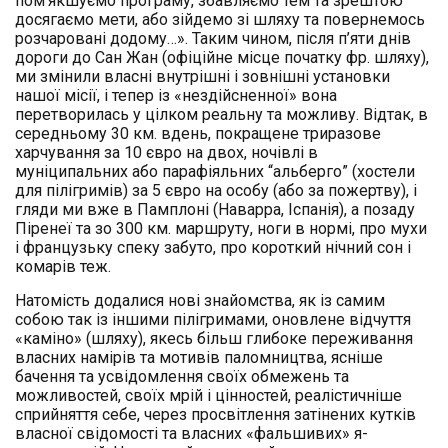
пом’якшуємо програму, збавляємо тем та зрештою
досягаємо мети, або зійдемо зі шляху та повернемось
розчаровані додому…». Таким чином, після п’яти днів
дороги до Сан Жан (офіційне місце початку фр. шляху),
ми змінили власні внутрішні і зовнішні установки
нашої місії, і тепер із «нездійсненної» вона
перетворилась у цілком реальну та можливу. Відтак, в
середньому 30 км. вдень, покращене триразове
харчування за 10 євро на двох, ночівлі в
муніципальних або парафіяльних “альберго” (хостели
для пілігримів) за 5 євро на особу (або за пожертву), і
гляди ми вже в Памплоні (Наварра, Іспанія), а позаду
Піренеї та зо 300 км. маршруту, ноги в нормі, про мухи
і французьку спеку забуто, про короткий нічний сон і
комарів теж.
Натомість додалися нові знайомства, як із самим
собою так із іншими пілігримами, оновлене відчуття
«каміно» (шляху), якесь більш глибоке переживання
власних намірів та мотивів паломництва, ясніше
бачення та усвідомлення своїх обмежень та
можливостей, своїх мрій і цінностей, реалістичніше
сприйняття себе, через просвітлення затінених кутків
власної свідомості та власних «фальшивих» я-