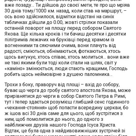
вже позаду… Ти дійшов до своєї мети, те про що мріяв
30 днів тому/1000 км. назад, коли став на маршрут, –
ось воно здійснилося, відмітки відстані на синіх
табличках дійшли до 0.00, жовті стрілки показали
останній поворот на площу перед собором Святого
Якова. Ще кілька кроків і ти бачиш десятки і десятки
пілігримів лежачих на бруківці перед храмом із
вогненними та сяючими очима, вони плачуть від
радості, сміються, обнімаються, фоткаються, хтось
щось вигукує, хтось співає, хтось молиться… вони вже
не такі якими були тоді коли стали на шлях, світ у
«каміно» змінюється, люди стають кращими, Господь
робить щось неймовірне з душею паломника…
Трохи з боку, праворуч від площі – вхід до собору,
буває що черга до гробу святого апостола Якова, може
прирівнятися до черги в собор Святого Петра в Римі,
тут і тепер здається розумієш глибший сенс годинного
«чекання-стояння» щоб попасти всередину церкви, бо
ж ішов всі 30 днів саме для цього, щоб зустрітися з
ним, щоб помолитися до нього, до одного з
найближчих друзів нашого Господа Ісуса Христа.
Відтак, це була одна з найдивовижніших зустрічей зі