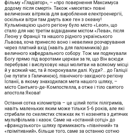
фільму «Гладіатор», – «про повернення Максимуса
додому після смерті». Також «месетас» повні
величезних вітряків для вироблення електроенергії,
оскільки вітри там дмуть вже ген з океану!
Кульмінацією цього регіону було місто «Leon», що
стало для нас третім відвіданим містом «Лева», після
Леону у Франції та нашого рідного українського
Львова, хоча принесло воно і невелике розчарування
через платний вхід (навіть для паломників) до
величного кафедрального собору. Tож ми подякували
Богу прямо під воротами церкви за те, що Він всюди
перебуває і вислуховує наші молитви на всякому місці
й у всякий час, та й покрокували далі. Куди?… до Галіції
(не путати з Галичиною), північного-західного регіону
Іспанії, в якому знаходилася мета нашого шляху, –
місто Сантьяго-де-Компостелла, а отже і тіло святого
апостола Якова!
Остання сотка кілометрів – це цілий потік пілігримів,
навіть маленьких яким може тільки 5-6 років, але які
стрибали по скелястих стежках як ті козенята з дитячих
мультфільмів і казок. Саме на «останній сотці» до
«французького» шляху примикають «північний» та
«прімітивний», більше того, саме за останню сотню