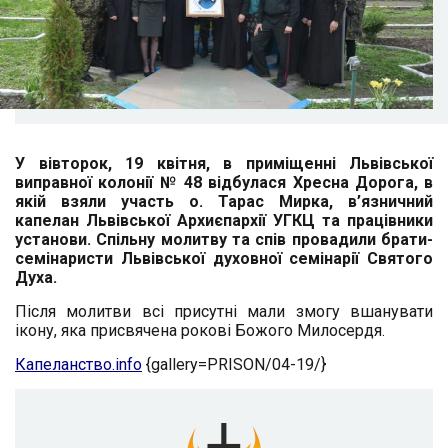
У вівторок, 19 квітня, в приміщенні Львівської
виправної колонії № 48 відбулася Хресна Дорога, в
якій взяли участь о. Тарас Мирка, в’язничний
капелан Львівської Архиєпархії УГКЦ та працівники
установи. Спільну молитву та спів провадили брати-
семінаристи Львівської духовної семінарії Святого
Духа.
Після молитви всі присутні мали змогу вшанувати
ікону, яка присвячена рокові Божого Милосердя.
Капеланство.info
{gallery=PRISON/04-19/}