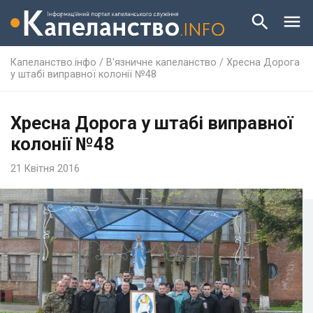
Капеланство.інфо
/
В'язничне капеланство
/
Хресна Дорога
у штабі виправної колонії №48
Хресна Дорога у штабі виправної
колонії №48
21 Квітня 2016