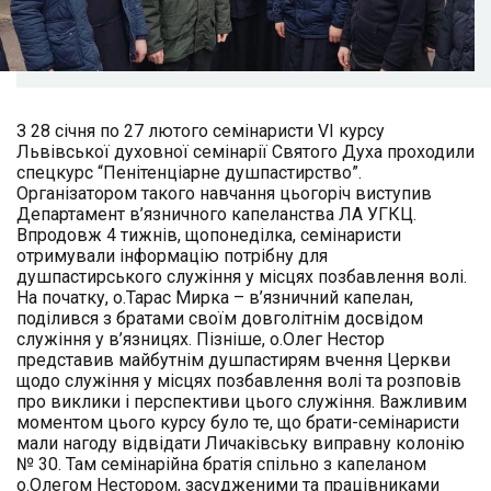
З 28 січня по 27 лютого семінаристи VI курсу
Львівської духовної семінарії Святого Духа проходили
спецкурс “Пенітенціарне душпастирство”.
Організатором такого навчання цьогоріч виступив
Департамент в’язничного капеланства ЛА УГКЦ.
Впродовж 4 тижнів, щопонеділка, семінаристи
отримували інформацію потрібну для
душпастирського служіння у місцях позбавлення волі.
На початку, о.Тарас Мирка – в’язничний капелан,
поділився з братами своїм довголітнім досвідом
служіння у в’язницях. Пізніше, о.Олег Нестор
представив майбутнім душпастирям вчення Церкви
щодо служіння у місцях позбавлення волі та розповів
про виклики і перспективи цього служіння. Важливим
моментом цього курсу було те, що брати-семінаристи
мали нагоду відвідати Личаківську виправну колонію
№ 30. Там семінарійна братія спільно з капеланом
о.Олегом Нестором, засудженими та працівниками