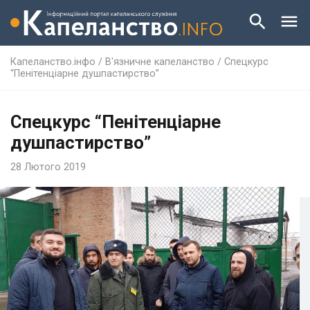
Капеланство.інфо
/
В'язничне капеланство
/
Спецкурс
“Пенітенціарне душпастирство”
Спецкурс “Пенітенціарне
душпастирство”
28 Лютого 2019