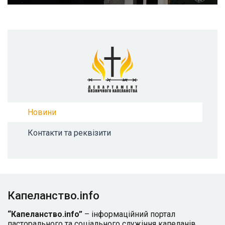
Новини
Контакти та реквізити
Капеланство.info
“Капеланство.info”
– інформаційний портал
пасторального та соціального служіння капеланів