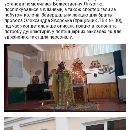
установи помолилися Божественну Літургію,
поспілкувалися з в’язнями, а також спостерігали за
побутом колонії. Завершальну лекцію для братів
провела Олександра Яворська (працівник ЛВК № 30),
під час якої детальніше описала працю в колонії та
потребу душпастирів у пеітенціарних закладах як для
ув’язнених, так і для персоналу.