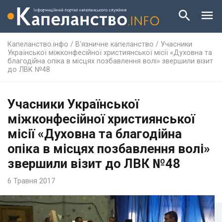
Капеланство.інфо
/
В'язничне капеланство
/
Учасники
Української міжконфесійної християнської місії «Духовна та
благодійна опіка в місцях позбавлення волі» звершили візит
до ЛВК №48
Учасники Української
міжконфесійної християнської
місії «Духовна та благодійна
опіка в місцях позбавлення волі»
звершили візит до ЛВК №48
6 Травня 2017