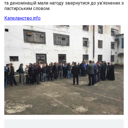
та деномінацій мали нагоду звернутися до ув’язнених з
пастирським словом.
Капеланство.info