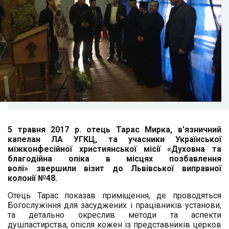
5 травня 2017 р. отець Тарас Мирка, в’язничний
капелан ЛА УГКЦ, та учасники Української
міжконфесійної християнської місії «Духовна та
благодійна опіка в місцях позбавлення
волі» звершили візит до Львівської виправної
колонії №48.
Отець Тарас показав приміщення, де проводяться
Богослужіння для засуджених і працівників установи,
та детально окреслив методи та аспекти
душпастирства, опісля кожен із представників церков