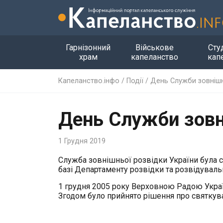
Гарнізонний
Військове
Сту
храм
капеланство
кап
Капеланство.інфо
/
Події
/
День Служби зовнішн
День Служби зовн
1 Грудня 2019
Служба зовнішньої розвідки України була 
базі Департаменту розвідки та розвідуваль
1 грудня 2005 року Верховною Радою Украї
Згодом було прийнято рішення про святкува