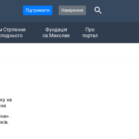
Підтримати
Намірення
м Стрітення
Фундація
Про
споднього
св.Миколая
портал
ку на
ни.
ни» .
ків.