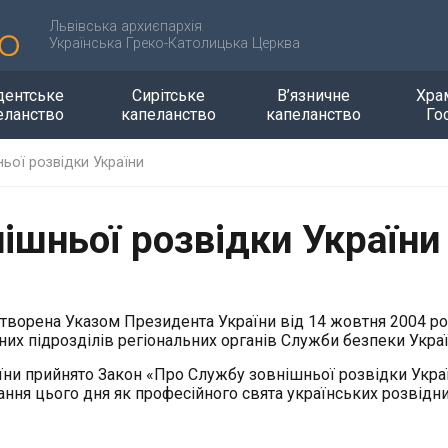
Львівська архиєпархія
Українська Греко-Католицька Церква
дентське
Сирітське
В’язничне
Хра
еланство
капеланство
капеланство
Го
ьої розвідки України
ішньої розвідки України
створена Указом Президента України від 14 жовтня 2004 ро
них підрозділів регіональних органів Служби безпеки Украї
ни прийнято Закон «Про Службу зовнішньої розвідки Украї
ння цього дня як професійного свята українських розвідни