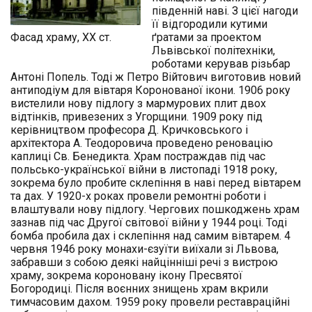
південній наві. З цієї нагоди
її відгородили кутими
Фасад храму, ХХ ст.
ґратами за проектом
Львівської політехніки,
роботами керував різьбар
Антоні Попель. Тоді ж Петро Війтович виготовив новий
антиподіум для вівтаря Коронованої ікони. 1906 року
вистелили нову підлогу з мармурових плит двох
відтінків, привезених з Угорщини. 1909 року під
керівництвом професора Д. Кричковського і
архітектора А. Теодоровича проведено реновацію
каплиці Св. Бенедикта. Храм постраждав під час
польсько-української війни в листопаді 1918 року,
зокрема було пробите склепіння в наві перед вівтарем
та дах. У 1920-х роках провели ремонтні роботи і
влаштували нову підлогу. Чергових пошкоджень храм
зазнав під час Другої світової війни у 1944 році. Тоді
бомба пробила дах і склепіння над самим вівтарем. 4
червня 1946 року монахи-єзуїти виїхали зі Львова,
забравши з собою деякі найцінніші речі з вистрою
храму, зокрема короновану ікону Пресвятої
Богородиці. Після воєнних знищень храм вкрили
тимчасовим дахом. 1959 року провели реставраційні