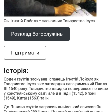
Св. Ігнатій Лойола – засновник Товариства Ісуса
Розклад богослужінь
Підтримати
Історія:
Орден єзуїтів заснував іспанець Ігнатій Лойола як
Товариство Ісуса, яке затвердив папа римський Павло
III 1540 року. Товариство швидко поширилося не лише
у християнському світі, але й в Індії (1542), Японії
(1549), Китаї (1563) та ін.
До Львова єзуїтів запросив львівський єпископ Ян
Соліковський 1584 року. Перший дерев’яний костел