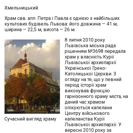
Хмельницький.
Храм свв. апп. Петра і Павла є однією з найбільших
культових будівель Львова: його довжина — 41 м,
ширина — 22,5 м, висота — 26 м.
8 липня 2010 року
Львівська міська рада
рішенням №3698 передала
храм у власність Курії
Львівської архиєпархії
Української Греко-
Католицької Церкви. З
огляду на те, що у певний
період історії храм
виконував функцію
гарнізонного храму міста, на
даний час храмом
опікуються капелани
Центру військового
Сучасний вигляд храму
капеланства Курії
Львівської архиєпархії. У
вересні 2010 року за