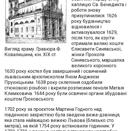
каплицю Св. Бенедикта і
роботи знову
призупинилися. 1626
року будівництво
відновилося і
активізувалося 1629,
після того, як єзуїти
отримали великі кошти
Вигляд храму. Гравюра Ф.
Єлисавети Синявської,
Ковалишина, кін. XІХ ст.
жінки Прокопа
Синявського, маршалка
великого коронного.
1630 року костел був завершений і освячений
львівським архієпископом Яном Анджеєм
Прухніцьким. 1638 року склепіння оздобили
стюковою різьбою і вкрили розписами пензля Матвія
Климковича. 1644 року були освячені органи збудовані
коштом Ґроховського.
1702 року за проєктом Мартина Годного над
південною захристією була зведена вежа-дзвіниця,
яка стала найвищою вежею Львова (близько сто
метрів), на якій 1754 року встановили годинник. У