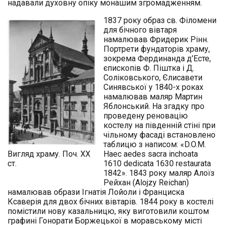
надавали духовну опіку монашим згромадженням.
1837 року образ св. Філомени
для бічного вівтаря
намалював Фридерик Рінн.
Портрети фундаторів храму,
зокрема Фердинанда д’Есте,
єпископів Ф. Піштка і Д.
Соліковського, Єлисавети
Синявської у 1840-х роках
намалював маляр Мартин
Яблонський. На згадку про
проведену реновацію
костелу на південній стіні при
чільному фасаді встановлено
таблицю з написом: «D.O.M.
Вигляд храму. Поч. ХХ
Haec aedes sacra inchoata
ст.
1610 dedicata 1630 restaurata
1842». 1843 року маляр Алоїз
Рейхан (Alojzy Reichan)
намалював образи Ігнатія Лойоли і Франциска
Ксаверія для двох бічних вівтарів. 1844 року в костелі
помістили нову казальницю, яку виготовили коштом
графині Гонорати Боржецької в моравському місті