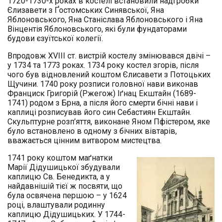
1720-1730-х роках в костелі встановили надгробки
Єлизавети з Ґостомських Синявської, Яна
Яблоновського, Яна Станіслава Яблоновського і Яна
Вінцентія Яблоновського, які були фундаторами
будови єзуїтської колегії.
Впродовж XVIII ст. вистрій костелу змінювався двічі –
у 1734 та 1773 роках. 1734 року костел згорів, після
чого був відновлений коштом Єлисавети з Потоцьких
Щучини. 1740 року розписи головної нави виконав
Франциск Григорій (Ржегож) Іґнац Екштайн (1689-
1741) родом з Брна, а після його смерти бічні нави і
каплиці розписував його син Себастиян Екштайн.
Скульптурне розп’яття, виконане Яном Пфістером, яке
було встановлено в одному з бічних вівтарів,
вважається цінним витвором мистецтва.
1741 року коштом маґнатки
Марії Дідушицької збудували
каплицю Св. Бенедикта, а у
найдавнішій тієї ж посвяти, що
була освячена першою – у 1624
році, влаштували родинну
каплицю Дідушицьких. У 1744-