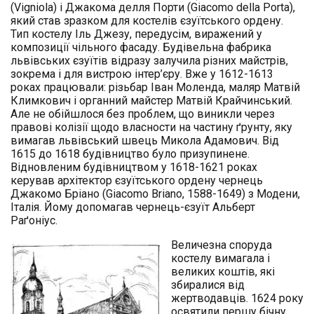
(Vigniola) і Джакома делля Порти (Giacomo della Porta),
який став зразком для костелів єзуїтського ордену.
Тип костелу Іль Джезу, передусім, виражений у
композиції чільного фасаду. Будівельна фабрика
львівських єзуїтів відразу залучила різних майстрів,
зокрема і для вистрою інтер’єру. Вже у 1612-1613
роках працювали: різьбар Іван Моленда, маляр Матвій
Климкович і органний майстер Матвій Крайчинський.
Але не обійшлося без проблем, що виникли через
правові колізії щодо власности на частину ґрунту, яку
вимагав львівський швець Микола Адамович. Від
1615 до 1618 будівництво було призупинене.
Відновленим будівництвом у 1618-1621 роках
керував архітектор єзуїтського ордену чернець
Джакомо Бріано (Giacomo Briano, 1588-1649) з Модени,
Італія. Йому допомагав чернець-єзуїт Альберт
Раґоніус.
Величезна споруда
костелу вимагала і
великих коштів, які
збиралися від
жертводавців. 1624 року
освятили першу бічну