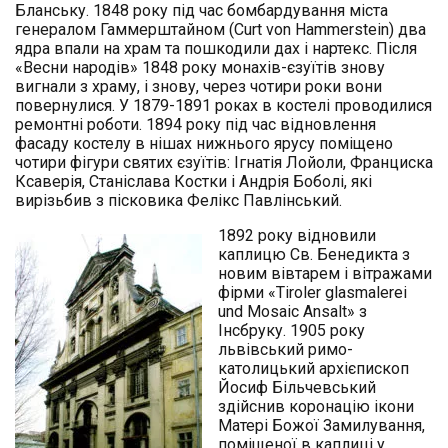
Бланську. 1848 року під час бомбардування міста
генералом Гаммерштайном (Curt von Hammerstein) два
ядра впали на храм та пошкодили дах і нартекс. Після
«Весни народів» 1848 року монахів-єзуїтів знову
вигнали з храму, і знову, через чотири роки вони
повернулися. У 1879-1891 роках в костелі проводилися
ремонтні роботи. 1894 року під час відновлення
фасаду костелу в нішах нижнього ярусу поміщено
чотири фігури святих єзуїтів: Ігнатія Лойоли, Франциска
Ксаверія, Станіслава Костки і Андрія Боболі, які
вирізьбив з пісковика Фелікс Павлінський.
1892 року відновили
каплицю Св. Бенедикта з
новим вівтарем і вітражами
фірми «Tiroler glasmalerei
und Mosaic Ansalt» з
Інсбруку. 1905 року
львівський римо-
католицький архієпископ
Йосиф Більчевський
здійснив коронацію ікони
Матері Божої Замилування,
поміщеної в каплиці у