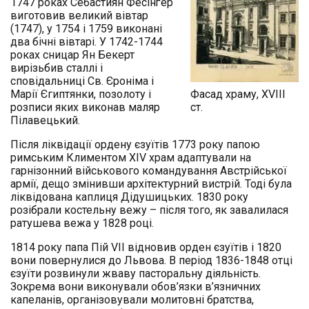
1747 роках Себастиян Фесінґер
виготовив великий вівтар
(1747), у 1754 і 1759 виконані
два бічні вівтарі. У 1742-1744
роках сницар Ян Бекерт
вирізьбив сталлі і
сповідальниці Св. Єроніма і
Марії Єгиптянки, позолоту і
Фасад храму, XVIII
розписи яких виконав маляр
ст.
Пілавецький.
Після ліквідації ордену єзуїтів 1773 року папою
римським Климентом XIV храм адаптували на
гарнізонний військового командування Австрійської
армії, дещо змінивши архітектурний вистрій. Тоді була
ліквідована каплиця Дідушицьких. 1830 року
розібрали костельну вежу – після того, як завалилася
ратушева вежа у 1828 році.
1814 року папа Пій VII відновив орден єзуїтів і 1820
вони повернулися до Львова. В період 1836-1848 отці
єзуїти розвинули жваву пасторальну діяльність.
Зокрема вони виконували обов’язки в’язничних
капеланів, організовували молитовні братства,