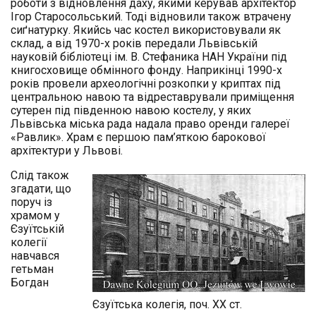
роботи з відновлення даху, якими керував архітектор
Ігор Старосольський. Тоді відновили також втрачену
сиґнатурку. Якийсь час костел використовували як
склад, а від 1970-х років передали Львівській
науковій бібліотеці ім. В. Стефаника НАН України під
книгосховище обмінного фонду. Наприкінці 1990-х
років провели археологічні розкопки у криптах під
центральною навою та відреставрували приміщення
сутерен під південною навою костелу, у яких
Львівська міська рада надала право оренди галереї
«Равлик». Храм є першою пам’яткою барокової
архітектури у Львові.
Слід також
згадати, що
поруч із
храмом у
Єзуїтській
колегії
навчався
гетьман
Богдан
Єзуїтська колегія, поч. ХХ ст.