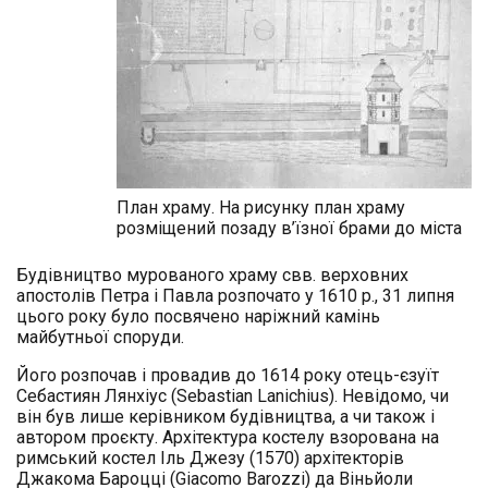
План храму. На рисунку план храму
розміщений позаду в’їзної брами до міста
Будівництво мурованого храму свв. верховних
апостолів Петра і Павла розпочато у 1610 р., 31 липня
цього року було посвячено наріжний камінь
майбутньої споруди.
Його розпочав і провадив до 1614 року отець-єзуїт
Себастиян Лянхіус (Sebastian Lanichius). Невідомо, чи
він був лише керівником будівництва, а чи також і
автором проєкту. Архітектура костелу взорована на
римський костел Іль Джезу (1570) архітекторів
Джакома Бароцці (Giacomo Barozzi) да Віньйоли