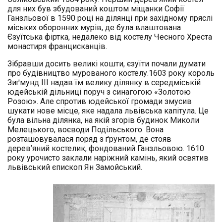
для них був збудований коштом міщанки Софії
Ганзльової в 1590 році на ділянці при західному пряслі
міських оборонних мурів, де була влаштована
Єзуїтська фіртка, недалеко від костелу Чесного Хреста
монастиря францисканців.
Зібравши досить великі кошти, єзуїти почали думати
про будівництво мурованого костелу.1603 року король
Зиґмунд III надав їм велику ділянку в середміській
юдейській дільниці поруч з синагогою «Золотою
Розою». Але спротив юдейської громади змусив
шукати нове місце, яке надала львівська капітула. Це
була вільна ділянка, на якій згорів будинок Миколи
Мелецького, воєводи Подільського. Вона
розташовувалася поряд з ґрунтом, де стояв
дерев’яний костелик, фондований Ганзльовою. 1610
року урочисто заклали наріжний камінь, який освятив
львівський єпископ Ян Замойський.