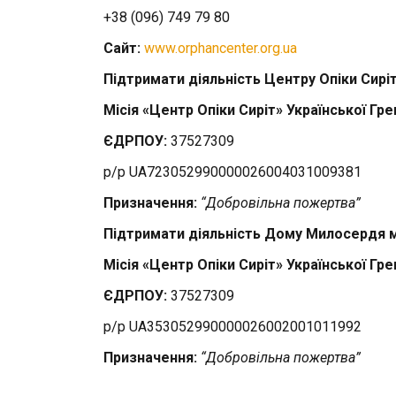
+38 (096) 749 79 80
Сайт:
www.orphancenter.org.ua
Підтримати діяльність
Центру Опіки Сирі
Місія
«
Центр Опіки Сиріт» Української Г
ЄДРПОУ:
37527309
р/р UA723052990000026004031009381
Призначення:
“Добровільна пожертва”
Підтримати діяльність Дому Милосердя
м
Місія
«
Центр Опіки Сиріт» Української Г
ЄДРПОУ:
37527309
р/р UA353052990000026002001011992
Призначення:
“Добровільна пожертва”