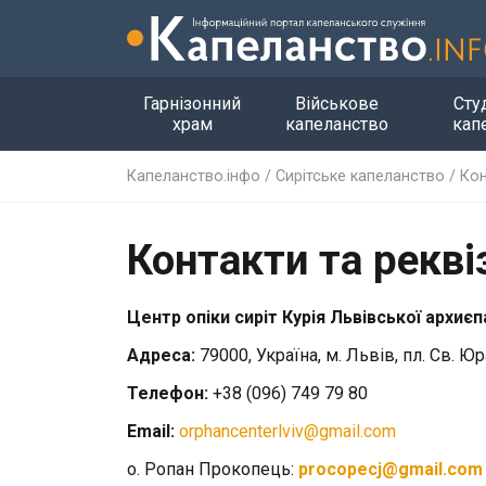
Гарнізонний
Військове
Сту
храм
капеланство
кап
Капеланство.інфо
/
Сирітське капеланство
/
Кон
Контакти та рекві
Центр опіки сиріт Курія Львівської архиє
Адреса:
79000, Україна, м. Львів, пл. Св. Юр
Телефон:
+38 (096) 749 79 80
Email:
orphancenterlviv@gmail.com
о. Ропан Прокопець:
procopecj@gmail.com