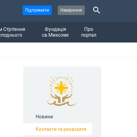
Підтримати
Намірення
м Стрітення
Фундація
Про
споднього
св.Миколая
портал
Новини
Контакти та реквізити