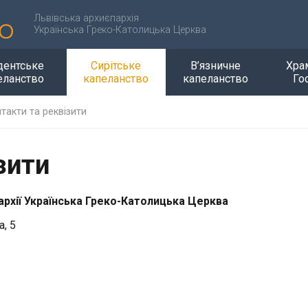
Львівська архиєпархія
Українська Греко-Католицька Церква
дентське
Сирітське
В’язничне
Хра
еланство
капеланство
капеланство
Го
такти та реквізити
зити
пархії Українська Греко-Католицька Церква
а, 5