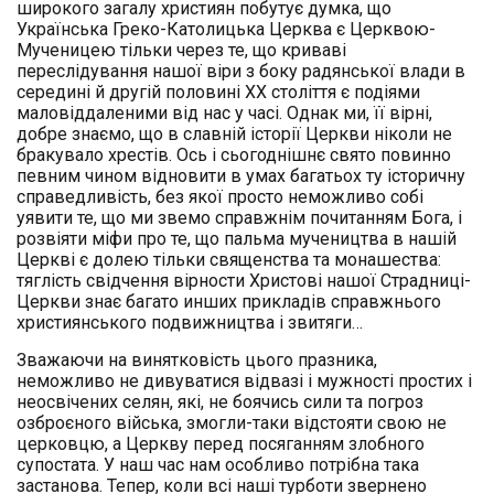
широкого загалу християн побутує думка, що
Українська Греко-Католицька Церква є Церквою-
Мученицею тільки через те, що криваві
переслідування нашої віри з боку радянської влади в
середині й другій половині XX століття є подіями
маловіддаленими від нас у часі. Однак ми, її вірні,
добре знаємо, що в славній історії Церкви ніколи не
бракувало хрестів. Ось і сьогоднішнє свято повинно
певним чином відновити в умах багатьох ту історичну
справедливість, без якої просто неможливо собі
уявити те, що ми звемо справжнім почитанням Бога, і
розвіяти міфи про те, що пальма мучеництва в нашій
Церкві є долею тільки священства та монашества:
тяглість свідчення вірности Христові нашої Страдниці-
Церкви знає багато инших прикладів справжнього
християнського подвижництва і звитяги…
Зважаючи на винятковість цього празника,
неможливо не дивуватися відвазі і мужності простих і
неосвічених селян, які, не боячись сили та погроз
озброєного війська, змогли-таки відстояти свою не
церковцю, а Церкву перед посяганням злобного
супостата. У наш час нам особливо потрібна така
застанова. Тепер, коли всі наші турботи звернено