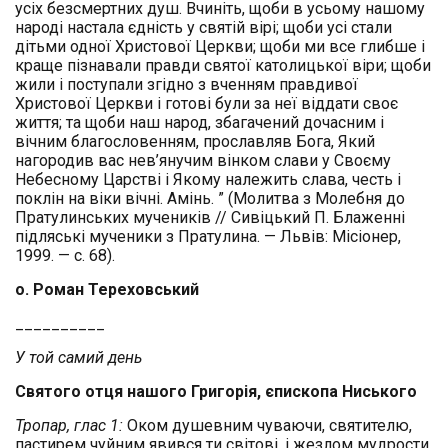
усіх безсмертних душ. Вчиніть, щоби в усьому нашому
народі настала єдність у святій вірі; щоби усі стали
дітьми одної Христової Церкви; щоби ми все глибше і
краще пізнавали правди святої католицької віри; щоби
жили і поступали згідно з вченням правдивої
Христової Церкви і готові були за неї віддати своє
життя; та щоби наш народ, збагачений дочасним і
вічним благословенням, прославляв Бога, Який
нагородив вас нев’янучим вінком слави у Своєму
Небесному Царстві і Якому належить слава, честь і
поклін на віки вічні. Амінь. ” (Молитва з Молебня до
Пратулинських мучеників // Сивіцький П. Блаженні
підляські мученики з Пратулина. — Львів: Місіонер,
1999. — с. 68).
о. Роман Тереховський
__________
У той самий день
Cвятого отця нашого Григорія, єпископа Ниського
Тропар, глас 1:
Оком душевним чуваючи, святителю,
пастирем чуйним явився ти світові, і жезлом мудрости