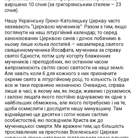
вирішено 10 січня (за григоріянським стилем — 23
січня).
Нашу Українську Греко-Католицьку Церкву часто
називають “Церквою мучеників”. Разом з тим, якщо
поглянути на наш літургійний календар, то серед
канонізованих Церквою синів і дочок побачимо в
ньому лише кілька постатей — насамперед святого
священномученика Йосафата, мученика за справу
святої Єдности, потім цілу когорту блаженних
мучеників і преподобних, які останнім часом
випромінюють світло своєї святости на наші землі.
Але навіть коли б для кожного з них призначити
окреме свято в літургійному році, то кількість їх буде
все ж таки порівняно незначною. Очевидно, справа
лише в часі, в якому ми, як люди, живемо і рухаємося,
і залізні лещата якого постійно відчуваємо як одне з
найбільших обмежень, але якого потребуємо і на те,
щоби осмислити і дослідити нашу минувшину. Там
віднайдемо ще десятки і сотні нових світлих
особистостей, які посвідчили Христа аж до
мученицької смерти. Ми вражені тим, що більшість
прославлених на престолах Вселенської Церкви
українців греко-католиків підтвердила свою вірність