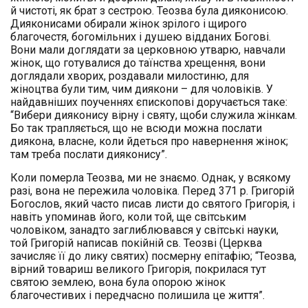
й чистоті, як брат з сестрою. Теозва була дияконисою.
Дияконисами обирали жінок зрілого і щирого
благочестя, богомільних і душею відданих Богові.
Вони мали доглядати за церковною утварю, навчали
жінок, що готувалися до таїнства хрещення, вони
доглядали хворих, роздавали милостиню, для
жіноцтва були тим, чим диякони – для чоловіків. У
найдавніших поученнях єпископові доручається таке:
“Вибери дияконису вірну і святу, щоби служила жінкам.
Бо так трапляється, що не всюди можна послати
диякона, власне, коли йдеться про навернення жінок;
там треба послати дияконису”.
Коли померла Теозва, ми не знаємо. Однак, у всякому
разі, вона не пережила чоловіка. Перед 371 р. Григорій
Богослов, який часто писав листи до святого Григорія, і
навіть упоминав його, коли той, ще світським
чоловіком, занадто заглиблювався у світські науки,
той Григорій написав покійній св. Теозві (Церква
зачисляє її до лику святих) посмерну епітафію; “Теозва,
вірний товариш великого Григорія, покрилася тут
святою землею, вона була опорою жінок
благочестивих і передчасно полишила це життя”.