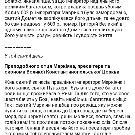
Божою, якнайліпше, за що імператор наділив його
великим багатством, котре владика роздав убогим.
Коли у 602 р. імператора Маврикія було замордовано,
святий Дометіян заопікувався його дітьми, та не довго,
бо сам невдовзі, у 603 р., помер. Григорій Великий в
одному з листів до святого Дометіяна хвалить дуже
його ученість, розум, ревність і суворість життя.
__________
У той самий день
Преподобного отця Маркіяна, пресвітера та
економа Великої Константинопольської Церкви
Жив святий за часів правління імператора Маркіяна і
його жінки, святої Пульхерії, був він з дуже багатої
родини, що проживала в Римі. Та для того, хто усе своє
щастя бачить у Бозі, навіть найбільші багатства є ніщо..
Так і святий Маркіян не дбав про розкіш, яку можна
купи ти за гроші, а пішов до Царгорода, де на березі
моря, при церкві святої Ірини, молився, постив, спав на
голій землі та проливав потоки покаянних сліз. Опісля
патріярх Геннадій висвятив його на пресвітера і зробив
економом, тобто управителем маєтку і доходів