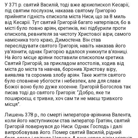
У 371 р. святий Василій, тоді вже архиєпископ Кесарії,
під святим послухом, наказав святому Григорію
прийняти гідність єпископа міста Ниси, що за 8 миль
від Кесарії. Тут святий Григорій багато натерпівся, бо в
місті було повно аріян, єретиків, які підбурили проти
єпископа, ревнителя за чистоту Христової віри, самого
намісника того краю, Димостена. Він став
переслідувати святого Григорія, навіть наказав його
ув’язнити, однак Григорію вдалося уникнути в’язниці.
На його місце аріяни поставили єпископом єретика.
Святий Григорій, за прикладом апостолів, ходив від
міста до міста та навчав, боронив Христову віру,
виявляв та соромив злобу аріян. Таке життя святого
було сповнене убогости і небезпек, але для слави
Божої воно було дуже хосенне. Григорій Богослов так
писав тоді до святого Григорія: “Добро, яке ти
поширюєш, є тривке, хоч сам ти не маєш тривкого
місця”.
Лишень 378 р., по смерті імператора-аріянина Валента,
коли його наступником став імператор Гратіян, святий
Григорій повернувся до Ниси. Однак Господь і далі
випробовував його. Помер святий Василій, рідний