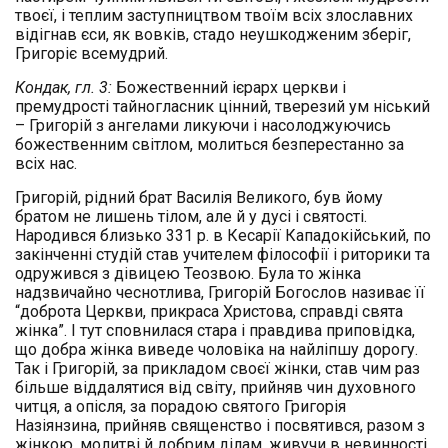
твоєї, і теплим заступництвом твоїм всіх злославних
відігнав єси, як вовків, стадо неушкодженим зберіг,
Григоріє всемудрий.
Кондак, гл. 3:
Божественний ієрарх церкви і
премудрості тайногласник цінний, тверезий ум ніський
– Григорій з ангелами ликуючи і насолоджуючись
божественним світлом, молиться безперестанно за
всіх нас.
Григорій, рідний брат Василія Великого, був йому
братом не лишень тілом, але й у дусі і святості.
Народився близько 331 р. в Кесарії Кападокійський, по
закінченні студій став учителем філософії і риторики та
одружився з дівицею Теозвою. Була то жінка
надзвичайно чеснотлива, Григорій Богослов називає її
“доброта Церкви, прикраса Христова, справді свята
жінка”. І тут сповнилася стара і правдива приповідка,
що добра жінка виведе чоловіка на найліпшу дорогу.
Так і Григорій, за прикладом своєї жінки, став чим раз
більше віддалятися від світу, прийняв чин духовного
читця, а опісля, за порадою святого Григорія
Назіянзина, прийняв священство і посвятився, разом з
жінкою, молитві й добрим ділам, живучи в невинності