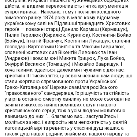
пострілів, ні краса і пишність чужинецьких обрядових
дійств, ні видима переконливість і чітка аргументація
супротивника… Напевно, тому і полягли холодного
зимового ранку 1874 року в мало кому відомому
українському селі на Підляшші тринадцять Христових
героїв — поважні старці Данило Кармаш (Кармашук),
Пилип Герилюк (Кирилюк, Курилюк), Костянтин Бойко
(Бойчук), Ігнатій Франчук, Костянтин Лукашук, статечні
господарі Вартоломій Осип’юк та Максим Гаврилюк,
сповнені життєвих сил Вікентій Левонюк та Іван
(Андреюк) і зовсім юні Микита Грицюк, Лука Бойко,
Онуфрій Василюк (Томашук) і Михайло Ваврищук. І
хоча такими, здається, далекими і чужими є для нас,
християн III тисячоліття, ці зовсім незнані нам люди, що
стали жертвою спрямованого проти Української
Греко-Католицької Церкви свавілля російського
“православного” самодержця, їх рішучість та стійкість
у вірі в останню смертну хвилину не може сьогодні не
зачіпати якихось найпотаємніших струн і нашого
християнського серця, тож з усім людом молитовно
взиваємо до них: “… благаємо вас… заступайтесь і
моліться за нас, і випросіть нам непохитність у святій
католицькій вірі та ревність у спасінні душ наших, а
також душ нашої родини, знайомих, нашого народу та