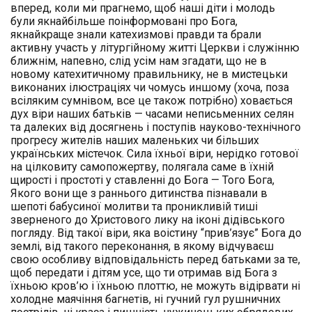
вперед, коли ми прагнемо, щоб наші діти і молодь
були якнайбільше поінформовані про Бога,
якнайкраще знали катехизмові правди та брали
активну участь у літургійному житті Церкви і служінню
ближнім, напевно, слід усім нам згадати, що не в
новому катехитичному правильнику, не в мистецьки
виконаних ілюстраціях чи чомусь иншому (хоча, поза
всіляким сумнівом, все це також потрібно) ховається
дух віри наших батьків — часами неписьменних селян
та далеких від досягнень і поступів науково-технічного
прогресу жителів наших маленьких чи більших
українських містечок. Сила їхньої віри, нерідко готової
на цілковиту самопожертву, полягала саме в їхній
щирості і простоті у ставленні до Бога — Того Бога,
Якого вони ще з раннього дитинства пізнавали в
шепоті бабусиної молитви та проникливій тиші
зверненого до Христового лику на іконі дідівського
погляду. Від такої віри, яка воістину “прив’язує” Бога до
землі, від такого переконання, в якому відчуваєш
свою особливу відповідальність перед батьками за те,
щоб передати і дітям усе, що ти отримав від Бога з
їхньою кров’ю і їхньою плоттю, не можуть відірвати ні
холодне маячіння багнетів, ні гучний гул рушничних