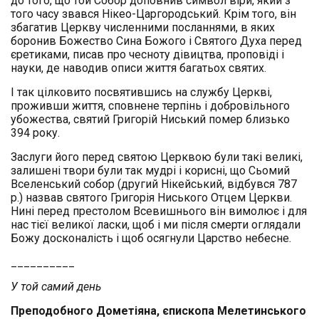
до того, що той Собор доповнив символ віри, який з
того часу звався Нікео-Царгородський. Крім того, він
збагатив Церкву численними посланнями, в яких
боронив Божество Сина Божого і Святого Духа перед
єретиками, писав про чесноту дівицтва, проповіді і
науки, де наводив описи життя багатьох святих.
І так цілковито посвятившись на службу Церкві,
проживши життя, сповнене терпінь і добровільного
убожества, святий Григорій Ниський помер близько
394 року.
Заслуги його перед святою Церквою були такі великі,
залишені твори були так мудрі і корисні, що Сьомий
Вселенський собор (другий Нікейський, відбувся 787
р.) назвав святого Григорія Ниського Отцем Церкви.
Нині перед престолом Всевишнього він вимолює і для
нас тієї великої ласки, щоб і ми після смерти оглядали
Божу досконалість і щоб осягнули Царство небесне.
__________
У той самий день
Преподобного Дометіяна, єпископа Мелетинського