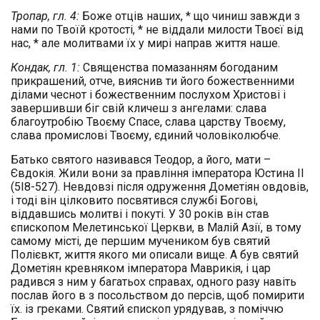
Тропар, гл. 4:
Боже отців наших, * що чиниш завжди з
нами по Твоїй кротості, * не віддали милости Твоєї від
нас, * але молитвами їх у мирі направ життя наше.
Кондак, гл. 1:
Священства помазанням богоданим
прикрашений, отче, вияснив ти його божественними
ділами чеснот і божественним послухом Христові і
завершивши біг свій кличеш з ангелами: слава
благоутробію Твоєму Спасе, слава царству Твоєму,
слава промислові Твоєму, єдиний чоловіколюбче.
Батько святого називався Теодор, а його, мати –
Євдокія. Жили вони за правління імператора Юстина II
(5І8-527). Невдовзі після одруження Дометіян овдовів,
і тоді він цілковито посвятився службі Богові,
віддавшись молитві і покуті. У 30 років він став
єпископом Мелетинської Церкви, в Малій Азії, в тому
самому місті, де першим мучеником був святий
Полієвкт, життя якого ми описали вище. А був святий
Дометіян кревняком імператора Маврикія, і цар
радився з ним у багатьох справах, одного разу навіть
послав його в з посольством до персів, щоб помирити
їх. із греками. Святий єпископ урядував, з поміччю