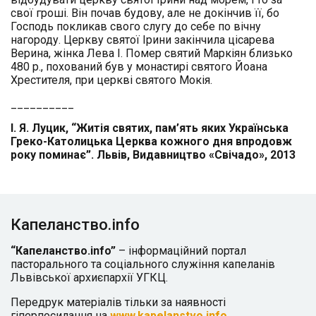
свої гроші. Він почав будову, але не докінчив її, бо
Господь покликав свого слугу до себе по вічну
нагороду. Церкву святої Ірини закінчила цісарева
Верина, жінка Лева І. Помер святий Маркіян близько
480 р., похований був у монастирі святого Йоана
Хрестителя, при церкві святого Мокія.
__________
І. Я. Луцик, “Житія святих, пам’ять яких Українська
Греко-Католицька Церква кожного дня впродовж
року поминає”. Львів, Видавництво «Свічадо», 2013
Капеланство.info
“Капеланство.info”
– інформаційний портал
пасторального та соціального служіння капеланів
Львівської архиєпархії УГКЦ.
Передрук матеріалів тільки за наявності
гіперпосилання на
www.kapelanstvo.info