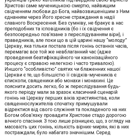
Христові саме мученицькою смертю, найвищим
свідченням любови до Бога, найвозвишенішим з Ним
єднанням через Його хресне страждання в надії
славного Воскресення. Без сумніву, не бракує в нас
преподобних та ісповідників (бо і їх свідчення є
безпосередньо пов’язане з переслідуванням віри), і
праведників, але поки що в цій царині нашу “молоду”
Церкву, яка тільки постала після гонінь останніх часів,
перемагає все той же невблаганний час (адже
проведення беатифікаційного чи канонізаційного
процесу є справою нелегкою і часто тривалою).
Иншого “особливістю” святих чи блаженних нашої
Церкви є те, що більшістю її свідків-мучеників є
єпископи, священики або монахи і монахині. Це
пояснити досить легко, бо ж переслідування будь-
якого періоду мали за зразок класичний сценарій
гонінь на Церкву перших віків християнства, коли
священнослужителів спочатку примушували
відректися від свого служіння та покладеного на них
Богом обов’язку провадити Христове стадо дорогою
вічного спасіння. З тою лише різницею, що, з огляду на
масовість цих гонінь, кількість вірних-мирян, які в них
постраждали, було набагато значнішим. Серед