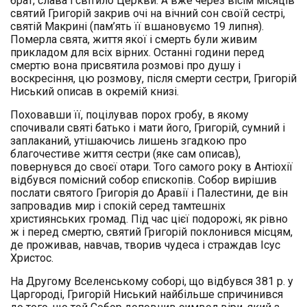
брат, слава і світило Церкви. А вже через вісім місяців
святий Григорій закрив очі на вічний сон своїй сестрі,
святій Макрині (пам’ять її вшановуємо 19 липня).
Померла свята, життя якої і смерть були живим
прикладом для всіх вірних. Останні години перед
смертю вона присвятила розмові про душу і
воскресіння, цю розмову, після смерти сестри, Григорій
Ниський описав в окремій книзі.
Поховавши її, поцілував порох гробу, в якому
спочивали святі батько і мати його, Григорій, сумний і
заплаканий, утішаючись лишень згадкою про
благочестиве життя сестри (яке сам описав),
повернувся до своєї отари. Того самого року в Антіохії
відбувся помісний собор єпископів. Собор вирішив
послати святого Григорія до Аравії і Палестини, де він
запровадив мир і спокій серед тамтешніх
християнських громад. Під час цієї подорожі, як рівно
ж і перед смертю, святий Григорій поклонився місцям,
де проживав, навчав, творив чудеса і страждав Ісус
Христос.
На Другому Вселенському соборі, що відбувся 381 р. у
Царгороді, Григорій Ниський найбільше спричинився