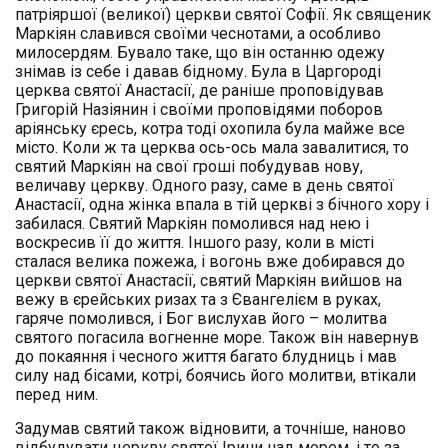
патріяршої (великої) церкви святої Софії. Як священик
Маркіян славився своїми чеснотами, а особливо
милосердям. Бувало таке, що він останню одежу
знімав із себе і давав бідному. Була в Царгороді
церква святої Анастасії, де раніше проповідував
Григорій Назіянин і своїми проповідями поборов
аріянську єресь, котра тоді охопила була майже все
місто. Коли ж та церква ось-ось мала завалитися, то
святий Маркіян на свої гроші побудував нову,
величаву церкву. Одного разу, саме в день святої
Анастасії, одна жінка впала в тій церкві з бічного хору і
забилася. Святий Маркіян помолився над нею і
воскресив її до життя. Іншого разу, коли в місті
сталася велика пожежа, і вогонь вже добирався до
церкви святої Анастасії, святий Маркіян вийшов на
вежу в єрейських ризах та з Євангелієм в руках,
гаряче помолився, і Бог вислухав його – молитва
святого погасила вогненне море. Також він навернув
до покаяння і чесного життя багато блудниць і мав
силу над бісами, котрі, боячись його молитви, втікали
перед ним.
Задумав святий також відновити, а точніше, наново
відбудувати церкву святої Ірини над морем, і то за