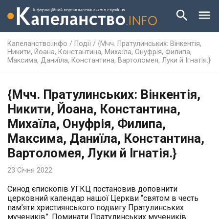
Капеланство.інфо
/
Події
/
{Мчч. Пратулинських: Вінкентія,
Никити, Йоана, Константина, Михаїла, Онуфрія, Филипа,
Максима, Даниїла, Константина, Вартоломея, Луки й Ігнатія.}
{Мчч. Пратулинських: Вінкентія,
Никити, Йоана, Константина,
Михаїла, Онуфрія, Филипа,
Максима, Даниїла, Константина,
Вартоломея, Луки й Ігнатія.}
23 Січня 2022
Синод єпископів УГКЦ постановив доповнити
церковний календар нашої Церкви “святом в честь
пам’яти християнського подвигу Пратулинських
мучеників”. Поминати Пратулинських мучеників