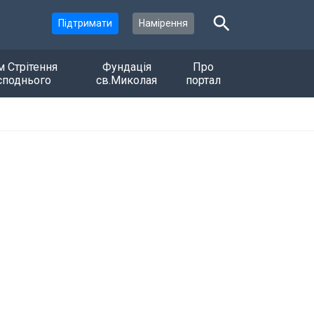
Підтримати
Намірення
м Стрітення
Фундація
Про
споднього
св.Миколая
портал