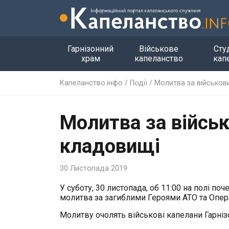
Гарнізонний
Військове
Сту
храм
капеланство
кап
Капеланство.інфо
/
Події
/
Молитва за військов
Молитва за війсь
кладовищі
30 Листопада 2019
У суботу, 30 листопада, об 11:00 на полі 
молитва за загиблими Героями АТО та Опер
Молитву очолять військові капелани Гарніз