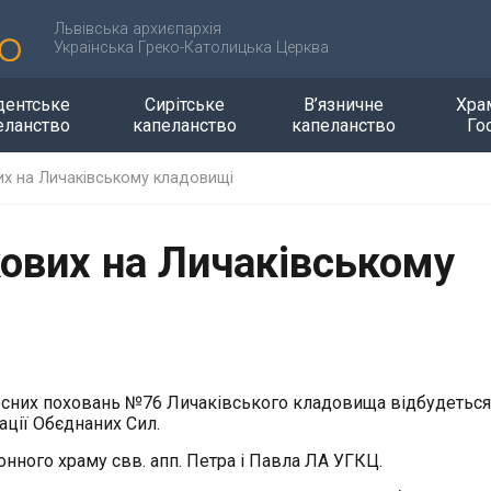
Львівська архиєпархія
Українська Греко-Католицька Церква
дентське
Сирітське
В’язничне
Хра
еланство
капеланство
капеланство
Го
их на Личаківському кладовищі
кових на Личаківському
почесних поховань №76 Личаківського кладовища відбудеться
ації Обєднаних Сил.
онного храму свв. апп. Петра і Павла ЛА УГКЦ.