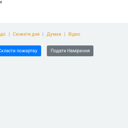
и
дії
Сюжети дня
Думки
Відео
Скласти пожертву
Подати Намірення