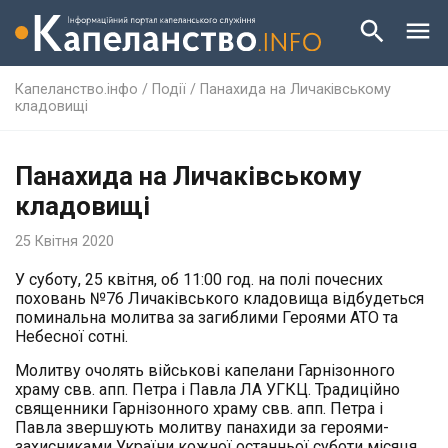
Капеланство.інфо
/
Події
/
Панахида на Личаківському
кладовищі
Панахида на Личаківському
кладовищі
25 Квітня 2020
У суботу, 25 квітня, об 11:00 год. на полі почесних
поховань №76 Личаківського кладовища відбудеться
поминальна молитва за загиблими Героями АТО та
Небесної сотні.
Молитву очолять військові капелани Гарнізонного
храму свв. апп. Петра і Павла ЛА УГКЦ. Традиційно
священники Гарнізонного храму свв. апп. Петра і
Павла звершують молитву панахиди за героями-
захисниками України кожної останньої суботи місяця.