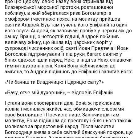
про цю церкву, свою назву вона отримала від
Влахернської морської протоки, розташованої
поблизу), в якій зберігалася риза Богоматері з
омофором і частиною пояса, на молитву прийшов
святий Андрей. Був там і учень його Епіфаній та один
його слуга. Андрей, як зазвичай, пробув у церкві аж до
ранку. Вранці, о четвертій годині, Андрей побачив
величаву жінку, що йшла від царських воріт у
супроводі численних осіб; святі Йоан Предтеча і Йоан
Богослов підтримували Її під руки, багато святих у
білих одежах ішли перед Нею, а інші за Нею, співаючи
гимни і духовні пісні. Коли Вона наблизилася до
амвона, то Андрей підійшов до Епіфанія і запитав його:
«Чи бачиш ти Владичицю і Царицю світу?»
«Бачу, отче мій духовний», – відповів Епіфаній.
І стали вони спостерігати далі. Вона ж приклонила
коліна і молилася якийсь час, обмиваючи сльозами
своє Боговидне і Пречисте лице. Закінчивши там
молитву, Вона підійшла до престолу і біля нього також
молилася за предстоячий народ. Після молитви
Богородиця зняла з себе світлий блискучий покров, що