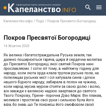
Капеланство.інфо
/
Події
/
Покров Пресвятої Богородиці
Покров Пресвятої Богородиці
14 Жовтня 2020
Як велика і багатостраждальна Руська земля, так
далеко поширюється гаряча, щира й сердечна молитва
до Пресвятої Богородиці, якої святий Покров нині
прославляємо. І сотні літ тому, в найтяжчу годину для
народу, коли люта орда клала трупом руське поле, на
попелищах руських міст і сіл катувала синів і дочок
нашого бідного народу, забирала в полон на чужину,
коли народ мусив муром стояти за свою долю і волю,
він завжди з великою надією звертався до святого
Твого Покрову, Прене- порочна Діво Маріє. Він плакав,
молився і простягав свої руки і сильною була його
віра, бо знав, що Ти покриєш його омофором своєї