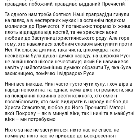
правдиво побожний, правдиво відданий Пречистій.
Та одного нам треба боятися. Наші прапрадіди гинули
на палях, а в нестерпних муках і з останнім подихом
молилися до Пречистої. У поганських тюрмах їх жива
плоть відпадала від костей, та не зреклися вони
любови до Заступниці християнського роду. Але горе
тому, хто наважився злобним словом виступити проти
Неї. Як сльоза дитини, така чиста, ціломудра, така
нескверна була душа і думка народу; на широкій Русі
не знайшлося ніколи нечестивця, який би наважився
навіть у найпотаємніших думках образити Ту, яка була
захисницею, поміччю і відрадою Руси.
Нині все інакше. Нині часто-густо чути хулу, і хоч віра в
народі непохитна, та, однак, нема вже тої ревности, яка
на покарання повинна вести кожного, хто сміє її
послаблювати, хто сміє видирати в народу любов до
Христа Спасителя, любов до Його Пречистої Матері,
якої Покрову – як в минулі віки, так і нині та в майбутні
віки – ми потребуємо.
Ніхто за нас не заступиться, ніхто нас не спасе, не
помилує, ніхто нас не приведе до воскресення і