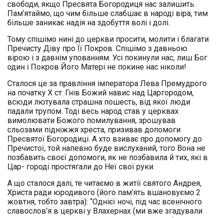
свободи, якщо Пресвята Богородиця нас залишить.
Пам’ятаймо, що чим більше слабшає в народі віра, тим
більше заникає надія на здобуття волі і долі.
Тому спішімо нині до церкви просити, молити і благати
Пречисту Діву про Її Покров. Спішімо з давньою
вірою і з давнім упованням. Усі покинули нас, лиш Бог
один і Покров Його Матері не покине нас ніколи!
Сталося це за правління імператора Лева Премудрого
на початку X ст. Гнів Божий навис над Царгородом,
всюди лютувала страшна пошесть, від якої люди
падали трупом. Тоді весь народ став у церквах
вимолювати Божого помилування, зрошував
сльозами підніжжя хреста, призивав допомоги
Пресвятої Богородиці. А хто взиває про допомогу до
Пречистої, той напевно буде вислуханий, того Вона не
позбавить своєї допомоги, як не позбавила й тих, які в
Цар- городі простягали до Неї свої руки.
А що сталося далі, те читаємо в житії святого Андрея,
Христа ради юродивого (його пам’ять вшановуємо 2
жовтня, тобто завтра): “Однієї ночі, під час всенічного
славослов’я в церкві у Влахернах (ми вже згадували