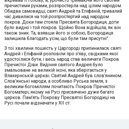
вкривав Її голову, й, урочисто тримаючи його своїми
пречистими руками, розпростерла над цілим народом.
Обидва самовидці, святі Андрей та Епіфаній, тривалий
час дивилися на той розпростертий над народом
покров. Доки там стояла Пресвята Богородиця, доти
було видно і той покров. Щойно Вона відійшла, як він
також зник. Та, взявши його зі собою, Богородиця
залишила благодать усім, що були там присутні”.
З тої хвилини пошесть у Царгороді припинилася; святі
Андрей і Епіфаній розповіли про з’яву, свідками якої
удостоїлися бути, і весь народ став величати Покров
Пречистої Діви. Видіння святого Андрея було
змальоване на великій іконі, яка зберігається у
Влахернській церкві. Святий Андрей був слов’янином.
Слов’янські народи, а особливо Руська земля, з
великим богоміллям почитають Покров Пречистої
Богоматері, якому на Русі присвячено дуже багато
церков. Пам’ять Покрову Пресвятої Богородиці на
Русі почали відзначати у XII ст.