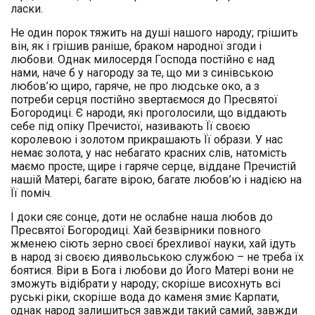
ласки.
Не один порок тяжить на душі нашого народу; грішить
він, як і грішив раніше, браком народної згоди і
любови. Однак милосердя Господа постійно є над
нами, наче б у нагороду за те, що ми з синівською
любов’ю щиро, гаряче, не про людське око, а з
потреби серця постійно звертаємося до Пресвятої
Богородиці. Є народи, які проголосили, що віддають
себе під опіку Пречистої, називають Її своєю
королевою і золотом прикрашають Її образи. У нас
немає золота, у нас небагато красних слів, натомість
маємо просте, щире і гаряче серце, віддане Пречистій
нашій Матері, багате вірою, багате любов’ю і надією на
Її поміч.
І доки сяє сонце, доти не ослабне наша любов до
Пресвятої Богородиці. Хай безвірники повного
жменею сіють зерно своєї брехливої науки, хай ідуть
в народ зі своєю диявольською службою – не треба їх
боятися. Віри в Бога і любови до Його Матері вони не
зможуть відібрати у народу; скоріше висохнуть всі
руські ріки, скоріше вода до каменя змиє Карпати,
однак народ залишиться завжди такий самий, завжди