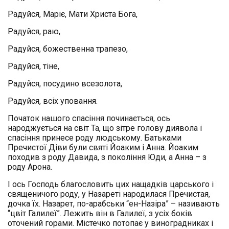
Радуйся, Маріє, Мати Христа Бога,
Радуйся, раю,
Радуйся, божественна трапезо,
Радуйся, тіне,
Радуйся, посудино всезолота,
Радуйся, всіх уповання.
Початок нашого спасіння починається, ось
народжується на світ Та, що зітре голову диявола і
спасіння принесе роду людському. Батьками
Пречистої Діви були святі Йоаким і Анна. Йоаким
походив з роду Давида, з покоління Юди, а Анна – з
роду Арона.
І ось Господь благословить цих нащадків царського і
священичого роду, у Назареті народилася Пречистая,
дочка їх. Назарет, по-арабськи “ен-Назіра” – називають
“цвіт Галилеї”. Лежить він в Галилеї, з усіх боків
оточений горами. Містечко потопає у виноградниках і