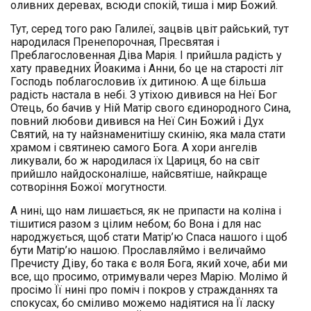
оливних деревах, всюди спокій, тиша і мир Божий.
Тут, серед того раю Галилеї, зацвів цвіт райський, тут
народилася Пренепорочная, Пресвятая і
Преблагословенная Діва Марія. І прийшла радість у
хату праведних Йоакима і Анни, бо це на старості літ
Господь поблагословив їх дитиною. А ще більша
радість настала в небі. З утіхою дивився на Неї Бог
Отець, бо бачив у Ній Матір свого єдинородного Сина,
повний любови дивився на Неї Син Божий і Дух
Святий, на ту найзнаменитішу скинію, яка мала стати
храмом і святинею самого Бога. А хори ангелів
ликували, бо ж народилася їх Цариця, бо на світ
прийшло найдосконаліше, найсвятіше, найкраще
сотворіння Божої могутности.
А нині, що нам лишається, як не припасти на коліна і
тішитися разом з цілим небом; бо Вона і для нас
народжується, щоб стати Матір’ю Спаса нашого і щоб
бути Матір’ю нашою. Прославляймо і величаймо
Пречисту Діву, бо така є воля Бога, який хоче, аби ми
все, що просимо, отримували через Марію. Молімо й
просімо Її нині про поміч і покров у стражданнях та
спокусах, бо сміливо можемо надіятися на Її ласку