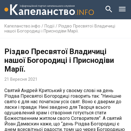
Капеланство.інфо
/
Події
/
Різдво Пресвятої Владичиці
нашої Богородиці і Приснодіви Марії.
Різдво Пресвятої Владичиці
нашої Богородиці і Приснодіви
Марії.
21 Вересня 2021
Святий Андрей Критський у своєму слові на день
Різдва Пресвятої Богородиці говорить так: “Нинішне
свято є для нас початком усіх свят. Воно є дверми до
ласки і правди. Нині зведено для Творця всього
одушевлений храм і створіння готується стати
Божественним житлом свого Сотворителя”. А святий
Йоан Дамаскин каже, що “день Різдва Богородиці є
днем всесвітньої радости, тому що через Богородицю