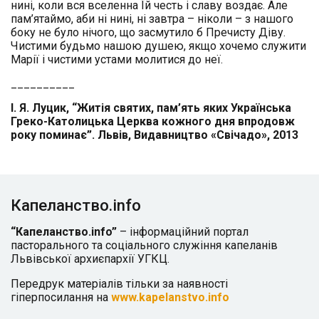
нині, коли вся вселенна Їй честь і славу воздає. Але
пам’ятаймо, аби ні нині, ні завтра – ніколи – з нашого
боку не було нічого, що засмутило б Пречисту Діву.
Чистими будьмо нашою душею, якщо хочемо служити
Марії і чистими устами молитися до неї.
__________
І. Я. Луцик, “Житія святих, пам’ять яких Українська
Греко-Католицька Церква кожного дня впродовж
року поминає”. Львів, Видавництво «Свічадо», 2013
Капеланство.info
“Капеланство.info”
– інформаційний портал
пасторального та соціального служіння капеланів
Львівської архиєпархії УГКЦ.
Передрук матеріалів тільки за наявності
гіперпосилання на
www.kapelanstvo.info