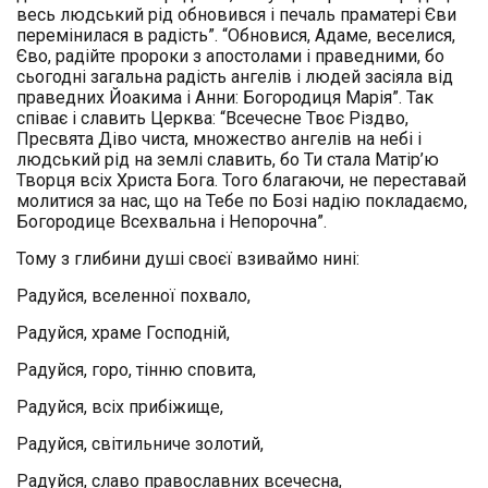
весь людський рід обновився і печаль праматері Єви
перемінилася в радість”. “Обновися, Адаме, веселися,
Єво, радійте пророки з апостолами і праведними, бо
сьогодні загальна радість ангелів і людей засіяла від
праведних Йоакима і Анни: Богородиця Марія”. Так
співає і славить Церква: “Всечесне Твоє Різдво,
Пресвята Діво чиста, множество ангелів на небі і
людський рід на землі славить, бо Ти стала Матір’ю
Творця всіх Христа Бога. Того благаючи, не переставай
молитися за нас, що на Тебе по Бозі надію покладаємо,
Богородице Всехвальна і Непорочна”.
Тому з глибини душі своєї взиваймо нині:
Радуйся, вселенної похвало,
Радуйся, храме Господній,
Радуйся, горо, тінню сповита,
Радуйся, всіх прибіжище,
Радуйся, світильниче золотий,
Радуйся, славо православних всечесна,