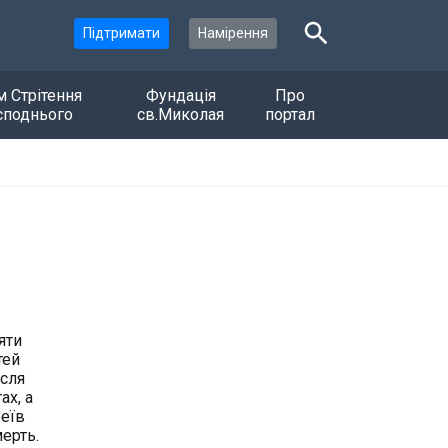
Підтримати
Намірення
м Стрітення
Фундація
Про
споднього
св.Миколая
портал
яти
тей
ісля
ах, а
феїв
мерть.