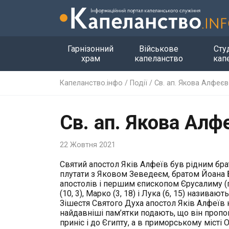
Гарнізонний
Військове
Сту
храм
капеланство
кап
Капеланство.інфо
/
Події
/
Св. ап. Якова Алфеєв
Св. ап. Якова Алф
22 Жовтня 2021
Святий апостол Яків Алфеїв був рідним бра
плутати з Яковом Зеведеєм, братом Йоана Б
апостолів і першим єпископом Єрусалиму (п
(10, 3), Марко (3, 18) і Лука (6, 15) назива
Зішестя Святого Духа апостол Яків Алфеїв нав
найдавніші пам’ятки подають, що він пропов
приніс і до Єгипту, а в приморському місті