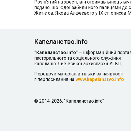
Розіп’ятий на хресті, він отримав вінець ві
подано, що юдеї забили його палицями до с
Житіє св. Якова Алфеєвого у IX ст. описав
Капеланство.info
“Капеланство.info”
– інформаційний порта
пасторального та соціального служіння
капеланів Львівської архиєпархії УГКЦ.
Передрук матеріалів тільки за наявності
гіперпосилання на
www.kapelanstvo.info
© 2014-2026, "Капеланство.info"