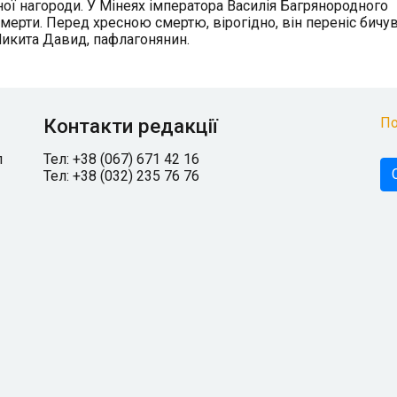
чної нагороди. У Мінеях імператора Василія Багрянородного
мерти. Перед хресною смертю, вірогідно, він переніс бичув
 Микита Давид, пафлагонянин.
Контакти редакції
По
л
Тел: +38 (067) 671 42 16
Тел: +38 (032) 235 76 76