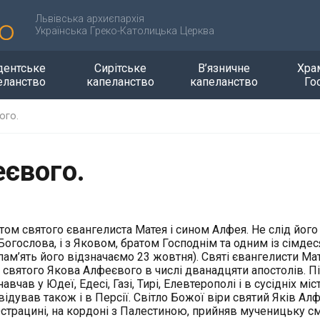
Львівська архиєпархія
Українська Греко-Католицька Церква
дентське
Сирітське
В’язничне
Хра
еланство
капеланство
капеланство
Го
ого.
еєвого.
том святого євангелиста Матея і сином Алфея. Не слід його
огослова, і з Яковом, братом Господнім та одним із сімдес
ам’ять його відзначаємо 23 жовтня). Святі євангелисти Ма
ють святого Якова Алфеєвого в числі дванадцяти апостолів. П
чав у Юдеї, Едесі, Газі, Тирі, Елевтерополі і в сусідніх міст
ідував також і в Персії. Світло Божої віри святий Яків Ал
 Острацині, на кордоні з Палестиною, прийняв мученицьку с