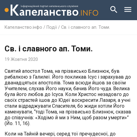
Капеланство.інфо
/
Події
/
Св. і славного ап. Томи.
Св. і славного ап. Томи.
19 Жовтня 2020
Святий апостол Тома, на прізвисько Близнюк, був
рибалкою з Галилеї. Його покликав Ісус і зарахував до
дванадцятьох апостолів. Тома всюди йшов за своїм
Учителем, слухав Його науки, бачив Його чуда. Велика
була його любов до Ісуса. Коли Христос незадовго до
своїх страстей ішов до Юдеї воскресити Лазаря, а учні
стали відраджувати Спасителя, бо жиди хотіли Його
каменувати, “тоді Тома, на прізвисько Близнюк, сказав
до співучнів: «Ходімо й ми з Ним, щоб разом умерти»”
(Йо. 11, 16).
Коли на Тайній вечері, серед тої пречудесної, до