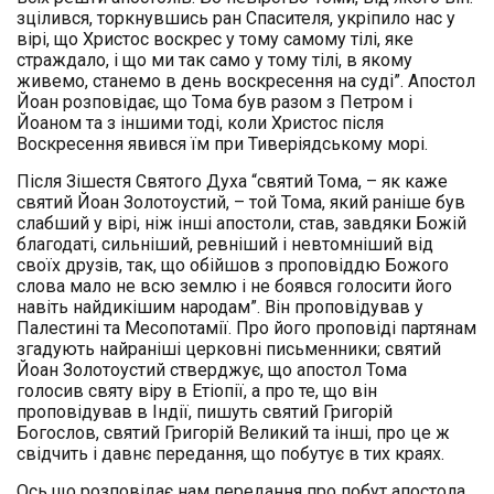
зцілився, торкнувшись ран Спасителя, укріпило нас у
вірі, що Христос воскрес у тому самому тілі, яке
страждало, і що ми так само у тому тілі, в якому
живемо, станемо в день воскресення на суді”. Апостол
Йоан розповідає, що Тома був разом з Петром і
Йоаном та з іншими тоді, коли Христос після
Воскресення явився їм при Тиверіядському морі.
Після Зішестя Святого Духа “святий Тома, – як каже
святий Йоан Золотоустий, – той Тома, який раніше був
слабший у вірі, ніж інші апостоли, став, завдяки Божій
благодаті, сильніший, ревніший і невтомніший від
своїх друзів, так, що обійшов з проповіддю Божого
слова мало не всю землю і не боявся голосити його
навіть найдикішим народам”. Він проповідував у
Палестині та Месопотамії. Про його проповіді партянам
згадують найраніші церковні письменники; святий
Йоан Золотоустий стверджує, що апостол Тома
голосив святу віру в Етіопії, а про те, що він
проповідував в Індії, пишуть святий Григорій
Богослов, святий Григорій Великий та інші, про це ж
свідчить і давнє передання, що побутує в тих краях.
Ось що розповідає нам передання про побут апостола