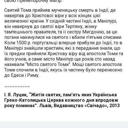
свою Пренепорочну Матір.
Святий Тома прийняв мученицьку смерть в Індії, де
навертав до Христової віри у всіх кінцях цієї
величезної країни. У східній частині Індії, в Маніпурі,
він навернув до святої віри Тертіяну, жінку
тамтешнього правителя, та її сестру Мигдонію, за це
погани накинулися на святого і вбили п’ятьма списами.
Коли 1500 р. португальці вперше прибули до Індії, то в
Маніпурі знайшли християн, які з передання знали, що
їх предки прийняли Христову віру від апостола Томи та
його учнів, а саме місто Маніпур ще років сто назад
називали “Місто святого Томи”. Мощі святого апостола
Томи спочили в Індії, якусь їх частину було перенесено
до Едеси і Риму.
__________
І. Я. Луцик, “Житія святих, пам’ять яких Українська
Греко-Католицька Церква кожного дня впродовж
року поминає”. Львів, Видавництво «Свічадо», 2013