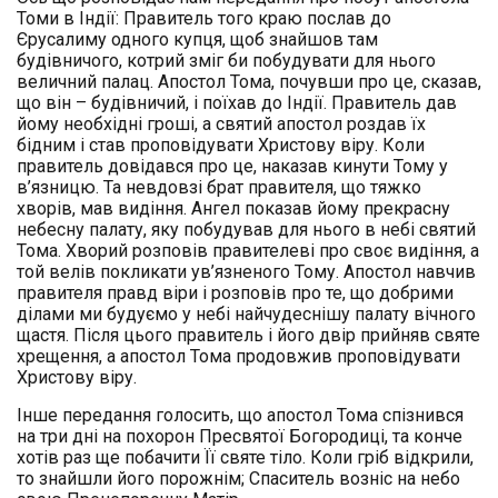
Томи в Індії: Правитель того краю послав до
Єрусалиму одного купця, щоб знайшов там
будівничого, котрий зміг би побудувати для нього
величний палац. Апостол Тома, почувши про це, сказав,
що він – будівничий, і поїхав до Індії. Правитель дав
йому необхідні гроші, а святий апостол роздав їх
бідним і став проповідувати Христову віру. Коли
правитель довідався про це, наказав кинути Тому у
в’язницю. Та невдовзі брат правителя, що тяжко
хворів, мав видіння. Ангел показав йому прекрасну
небесну палату, яку побудував для нього в небі святий
Тома. Хворий розповів правителеві про своє видіння, а
той велів покликати ув’язненого Тому. Апостол навчив
правителя правд віри і розповів про те, що добрими
ділами ми будуємо у небі найчудеснішу палату вічного
щастя. Після цього правитель і його двір прийняв святе
хрещення, а апостол Тома продовжив проповідувати
Христову віру.
Інше передання голосить, що апостол Тома спізнився
на три дні на похорон Пресвятої Богородиці, та конче
хотів раз ще побачити Її святе тіло. Коли гріб відкрили,
то знайшли його порожнім; Спаситель возніс на небо