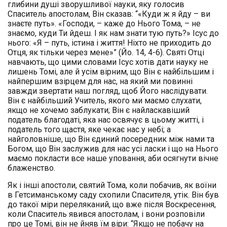
глибини душі зворушливої науки, яку голосив
Спаситель апостолам, Він сказав: “«Куди ж я йду – ви
знаєте путь». «Господи, – каже до Нього Тома, – не
знаємо, куди Ти йдеш. І як нам знати тую путь?» Ісус до
нього: «Я – путь, істина і життя! Ніхто не приходить до
Отця, як тільки через мене»” (Йо. 14, 4-6). Святі Отці
навчають, що цими словами Ісус хотів дати науку не
лишень Томі, але й усім вірним, що Він є найбільшим і
найпершим взірцем для нас, на який ми повинні
завжди звертати наш погляд, щоб Його наслідувати.
Він є найбільший Учитель, якого ми маємо слухати,
якщо не хочемо заблукати; Він є найласкавіший
податель благодаті, яка нас освячує в цьому житті, і
податель того щастя, яке чекає нас у небі; а
найголовніше, що Він єдиний посередник між нами та
Богом, що Він заслужив для нас усі ласки і що на Нього
маємо покласти все наше уповання, аби осягнути вічне
блаженство.
Як і інші апостоли, святий Тома, коли побачив, як воїни
в Гетсиманському саду схопили Спасителя, утік. Він був
до такої міри переляканий, що вже після Воскресення,
коли Спаситель явився апостолам, і вони розповіли
про це Томі, він не йняв їм віри: “Якщо не побачу на