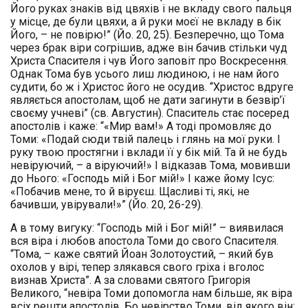
Його руках знаків від цвяхів і не вкладу свого пальця
у місце, де були цвяхи, а й руки моєї не вкладу в бік
Його, – не повірю!” (Йо. 20, 25). Безперечно, що Тома
через брак віри согрішив, адже він бачив стільки чуд
Христа Спасителя і чув Його заповіт про Воскресення.
Однак Тома був усього лиш людиною, і не нам його
судити, бо ж і Христос його не осудив. “Христос вдруге
являється апостолам, щоб не дати загинути в безвір’ї
своєму учневі” (св. Августин). Спаситель стає посеред
апостолів і каже: “«Мир вам!» А тоді промовляє до
Томи: «Подай сюди твій палець і глянь на мої руки. І
руку твою простягни і вклади її у бік мій. Та й не будь
невіруючий, – а віруючий!» І відказав Тома, мовивши
до Нього: «Господь мій і Бог мій!» І каже йому Ісус:
«Побачив мене, то й віруєш. Щасливі ті, які, не
бачивши, увірували!»” (Йо. 20, 26-29).
А в тому вигуку: “Господь мій і Бог мій!” – виявилася
вся віра і любов апостола Томи до свого Спасителя.
“Тома, – каже святий Йоан Золотоустий, – який був
охолов у вірі, тепер злякався свого гріха і вголос
визнав Христа”. А за словами святого Григорія
Великого, “невіра Томи допомогла нам більше, як віра
всіх решти апостолів. Бо невірство Томи, від якого він: