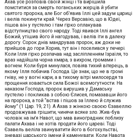
Ахав усе розповів своїй жінці і та вирішила
помcтитися за смерть поганських жерців й убити
святого пророка, але Бог об’явив Іллі цей задум цариці
і велів покинути край. Через Версавію, що в Юдеї,
пішов він у пустелю і там гірко оплакував
відступництво свого народу. Тоді явився Іллі ангел
Божий, утішив його й нагодував, і велів іти в далеку
дорогу. Сорок днів мандрував пророк, аж доки не
прийшов до гори Хорив, тут він і поселився у печері.
Коли Ілля гірко розпачав над засліпленням Ізраїля, то
враз надійшла чорна хмара, з вихром, громами і
вогнем. Коли буря минулася, повіяв тихий вітерець, в
якому Ілля побачив Господа. Це знак, що не в громі
гніву, не у вогні кари, а в тихому вітрі милосердя та
прощення ховається сила Божої всемогутности. На
наказом Господа, пророк вирушив у Дамаську
пустелю і покликав з собою Єлисея, помазавши його
на пророка, а той “встав і пішов за Іллею й служив
йому” (1 Цар. 19, 21). А Ахав з жінкою своєю Єзавеллю
продовжував грішити, чинячи всяке зло. Жив-був
чоловік на ім’я Навот, що мав виноградник поблизу
палати Ахава і не хотів продати його цареві. Тоді
Єзавель веліла звинуватити його в богохульстві,
зневазі царського імени й каменувати. Коли Навота