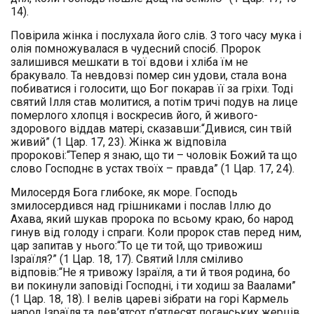
14).
Повірила жінка і послухала його слів. З того часу мука і
олія помножувалася в чудесний спосіб. Пророк
залишився мешкати в тої вдови і хліба їм не
бракувало. Та невдовзі помер син удови, стала вона
побиватися і голосити, що Бог покарав її за гріхи. Тоді
святий Ілля став молитися, а потім тричі подув на лице
померлого хлопця і воскресив його, й живого-
здорового віддав матері, сказавши:“Дивися, син твій
живий” (1 Цар. 17, 23). Жінка ж відповіла
пророкові:“Тепер я знаю, що ти – чоловік Божий та що
слово Господнє в устах твоїх – правда” (1 Цар. 17, 24).
Милосердя Бога глибоке, як море. Господь
змилосердився над грішниками і послав Іллю до
Ахава, який шукав пророка по всьому краю, бо народ
гинув від голоду і спраги. Коли пророк став перед ним,
цар запитав у нього:“То це ти той, що тривожиш
Ізраїля?” (1 Цар. 18, 17). Святий Ілля сміливо
відповів:“Не я тривожу Ізраїля, а ти й твоя родина, бо
ви покинули заповіді Господні, і ти ходиш за Ваалами”
(1 Цар. 18, 18). І велів цареві зібрати на горі Кармель
народ Ізраїля та дев’ятсот п’ятдесят поганських жерців.