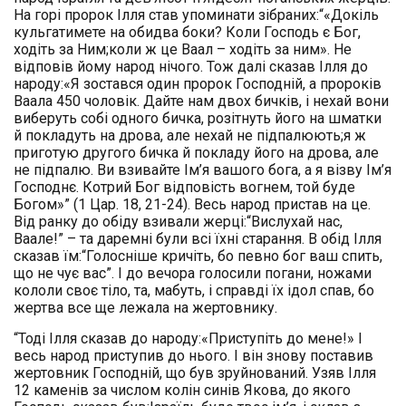
На горі пророк Ілля став упоминати зібраних:“«Докіль
кульгатимете на обидва боки? Коли Господь є Бог,
ходіть за Ним;коли ж це Ваал – ходіть за ним». Не
відповів йому народ нічого. Тож далі сказав Ілля до
народу:«Я зостався один пророк Господній, а пророків
Ваала 450 чоловік. Дайте нам двох бичків, і нехай вони
виберуть собі одного бичка, розітнуть його на шматки
й покладуть на дрова, але нехай не підпалюють;я ж
приготую другого бичка й покладу його на дрова, але
не підпалю. Ви взивайте Ім’я вашого бога, а я візву Ім’я
Господнє. Котрий Бог відповість вогнем, той буде
Богом»” (1 Цар. 18, 21-24). Весь народ пристав на це.
Від ранку до обіду взивали жерці:“Вислухай нас,
Ваале!” – та даремні були всі їхні старання. В обід Ілля
сказав їм:“Голосніше кричіть, бо певно бог ваш спить,
що не чує вас”. І до вечора голосили погани, ножами
кололи своє тіло, та, мабуть, і справді їх ідол спав, бо
жертва все ще лежала на жертовнику.
“Тоді Ілля сказав до народу:«Приступіть до мене!» І
весь народ приступив до нього. І він знову поставив
жертовник Господній, що був зруйнований. Узяв Ілля
12 каменів за числом колін синів Якова, до якого