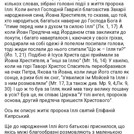
кількох словах, зібрані головні події з життя пророка
Іллі. Коли ангел Господній Гавриїл благовістив Захарії
народження сина, Йоана Хрестителя, то сказав, що той,
хто народиться, багатьох наверне до Господа Бога й
“ітиме перед ним з духом та силою Іллі” (Лк. 1, 17). А
коли Йоан Предтеча над Йорданом став закликати до
покути, і багато наверталося і, каючися у своїх гріхах,
роздирали на собі одежі й попелом посипали голови,
тоді жиди послали до нього спитали:“Що ж – Ілля ти?”
(Йо. 1, 21). Подібно й Ісуса Христа одні приймали за
Йоана Хрестителя, а “інші за Іллю” (Мт. 16, 14). У хвилю,
коли на горі Таворі Христос Спаситель переобразився
на очах Петра, Якова та Йоана, коли лице Його стало як
сонце, а ризи білі як сніг, “з’явилися їм Мойсей та Ілля і
з ним розмовляли” (Мт. 17, 3;а також див. Мр. 9, 4;Лк. 9,
30). І що ж то був за Ілля, який мав таку велику пошану
в усіх? Був це, як співає Церква:“У тілі ангел, пророків
основа, другий предтеча пришестя Христового”.
Ось як описує житіє пророка Іллі святий Епіфаній
Кипрський.
Ще до народження Іллі його батькові приснилося, що
якісь мужі благообразні розмовляють з маленькою