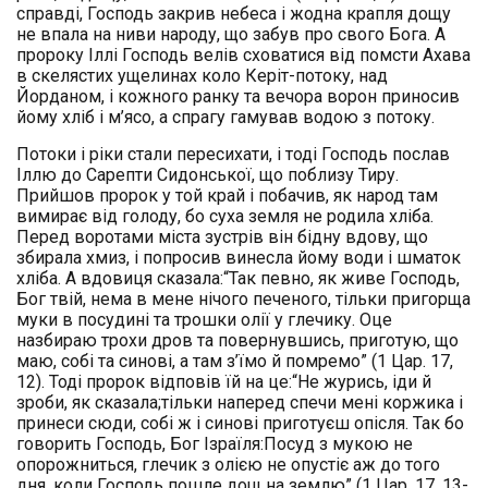
справді, Господь закрив небеса і жодна крапля дощу
не впала на ниви народу, що забув про свого Бога. А
пророку Іллі Господь велів сховатися від помсти Ахава
в скелястих ущелинах коло Керіт-потоку, над
Йорданом, і кожного ранку та вечора ворон приносив
йому хліб і м’ясо, а спрагу гамував водою з потоку.
Потоки і ріки стали пересихати, і тоді Господь послав
Іллю до Сарепти Сидонської, що поблизу Тиру.
Прийшов пророк у той край і побачив, як народ там
вимирає від голоду, бо суха земля не родила хліба.
Перед воротами міста зустрів він бідну вдову, що
збирала хмиз, і попросив винесла йому води і шматок
хліба. А вдовиця сказала:“Так певно, як живе Господь,
Бог твій, нема в мене нічого печеного, тільки пригорща
муки в посудині та трошки олії у глечику. Оце
назбираю трохи дров та повернувшись, приготую, що
маю, собі та синові, а там з’їмо й помремо” (1 Цар. 17,
12). Тоді пророк відповів їй на це:“Не журись, іди й
зроби, як сказала;тільки наперед спечи мені коржика і
принеси сюди, собі ж і синові приготуєш опісля. Так бо
говорить Господь, Бог Ізраїля:Посуд з мукою не
опорожниться, глечик з олією не опустіє аж до того
дня, коли Господь пошле дощ на землю” (1 Цар. 17, 13-