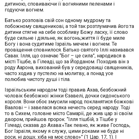
дитиною, сповиваючи її вогняними пеленами і
годуючи вогнем.
Батько розповів свій сон одному мудрому та
побожному священикові, а той так розтлумачив його:та
дитини стягне на себе особливу Божу ласку, її слово
буде сильне і діяльне, як вогонь;життя її буде миле
Богу і вона судитиме Ізраїль мечем і вогнем. Те
провіщення сповнилося. Батько святого Іллі називався
Савах. Ілля, що означає “Бог – це сила”, народився в
місті Тішбе, в Гілеаді, що за Йорданом. Походив він з
роду Аарона, вихований був у середовищі священиків,
часто ходив у пустелю на молитву, а понад усе
полюбив чистоту душі і тіла.
Ізраїльським народом тоді правив Ахав, безбожний
чоловік безбожної жінки Єзавелі, дочки сидонського
короля. Вони обоє змусили народ покланятися божкові
Ваалові – і завелася всяка нечесть серед народу. Тоді
то в Сихем, головне місто Самарії, де жив цар зі своїм
двором, прийшов пророк. “Ілля тішбій, з Тішбе у
Гілеаді, сказав до Ахава:«Так певно, як живе Господь,
Бог Ізраїля, якому я служу, цими роками не буде ні
роси, ні дощу, хіба на моє слово»” (1 Цар. 17, 1). І