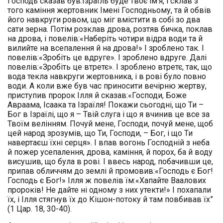
Господь сказав був:Ізраїль буде твоє ім’я, і склав з
того каміння жертовник Імені Господньому, та й обвів
його навкруги ровом, що міг вмістити в собі зо два
сати зерна. Потім розклав дрова, розтяв бичка, поклав
на дрова, і повелів:«Наберіть чотири відра води та й
вилийте на всепалення й на дрова!» І зроблено так. І
повелів:«Зробіть це вдруге». І зроблено вдруге. Далі
повелів:«Зробіть це втретє». І зроблено втретє, так, що
вода текла навкруги жертовника, і в рові було повно
води. А коли вже був час приносити вечірню жертву,
приступив пророк Ілля й сказав:«Господи, Боже
Авраама, Ісаака та Ізраїля! Покажи сьогодні, що Ти –
Бог в Ізраїлі, що я – Твій слуга і що я вчинив це все за
Твоїм велінням. Почуй мене, Господи, почуй мене, щоб
цей народ зрозумів, що Ти, Господи, – Бог, і що Ти
навертаєш їхні серця». І впав вогонь Господній з неба
й пожер усепалення, дрова, каміння, й порох, ба й воду
висушив, що була в рові. І ввесь народ, побачивши це,
припав обличчям до землі й промовив:«Господь є Бог!
Господь є Бог!» Ілля ж повелів їм:«Хапайте Ваалових
пророків! Не дайте ні одному з них утекти!» І похапали
їх, і Ілля стягнув їх до Кішон-потоку й там повбивав їх”
(1 Цар. 18, 30-40).