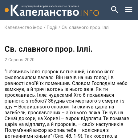
Капеланство.інфо
/
Події
/
Св. славного прор. Іллі.
Св. славного прор. Іллі.
2 Серпня 2020
“І з’явивсь Ілля, пророк вогненний, і слово його
смолоскипом палало. Він навів на них голод і в
ревності своїй їх поменшив. Словом Господнім небо
замкнув, а й тричі вогонь із нього звів. Як ти
прославивсь, Іллє, чудесами! Хто б похвалився
рівністю з тобою? Збудив єси мертвого з смерти і з
аду – Всевишнього словом. Ти скинув царів на
загибель, прославлених – з їхнього ложа. Ти чув на
Синаї докори, на Хориві – вирок відплати. Ти помазав
царів на відплату, а й пророків, – своїх наступників.
Полум’яний вихор вхопив тебе – колісниця з
вогненними кіньми” (Сир. 48, 1-9). Так коротко, в