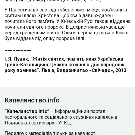
У Палестині до сьогодні збереглися місця, пов’язані зі
святим Іллею. Христова Церква з давніх-давен
почитала його пам’ять. У Київській Русі також віддавна
почитали святого пророка. В дохристиянські часи, ще
перед хрещенням святої Ольги, перша церква в Києві
була віддана під опіку пророка Іллі.
__________
І. Я. Луцик, “Житія святих, пам’ять яких Українська
Греко-Католицька Церква кожного дня впродовж
року поминає”. Львів, Видавництво «Свічадо», 2013
Капеланство.info
“Капеланство.info”
– інформаційний портал
пасторального та соціального служіння капеланів
Львівської архиєпархії УГКЦ.
Передрук матеріалів тільки за наявності