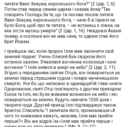
питати Ваал-Зевува, екронського бога?” (2 Цар. 1, 6).
Потім став перед самим царем і сказав йому:“Так
говорить Господь:За те, що ти послав послів питати
Ваал-Зевува, екронського бога, – наче б в Ізраїлі не
було Бога, щоб про те питати, – не встанеш з ліжка, на
яке ліг;ти мусиш умерти” (2 Цар. 1, 16). Невдовзі Ахазія
помер, а оскільки він не мав сина, то царем став його
брат Йорам.
І прийшов час, коли пророк Ілля мав закінчити свій
земний подвиг. Учень Єлисей був свідком його
останніх хвилин. З’явилася вогненна колісниця і коні
вогненні “і Ілля знявся в вихрі на небо” (2 Цар. 2, 11).
Згідно з переданням святих Отців, він повернеться на
землю перед страшним судом і помре мученицькою
смертю. Усе бо, що написано в одинадцятій главі книги
Одкровення, святі Отці пов’язують з другим приходом
Еноха та Іллі, які були живими вознесені на небо і які
повернуться на землю, будуть навчати 1260 днів і
творити чуда. Другий прихід Іллі підтверджує також
Христос Спаситель:“І запитали його, промовивши:«А
чого то книжники кажуть, мовляв, Ілля має прийти
перше?» Він же відрік їм:«Ілля має прийти перше і
знову все до ладу приведе»” (Мр. 9, 11-12).