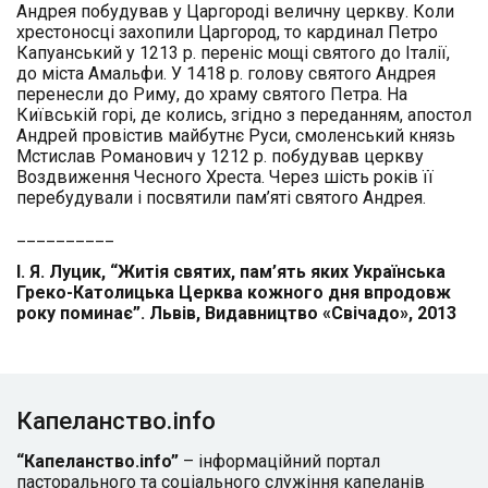
Андрея побудував у Царгороді величну церкву. Коли
хрестоносці захопили Царгород, то кардинал Петро
Капуанський у 1213 р. переніс мощі святого до Італії,
до міста Амальфи. У 1418 р. голову святого Андрея
перенесли до Риму, до храму святого Петра. На
Київській горі, де колись, згідно з переданням, апостол
Андрей провістив майбутнє Руси, смоленський князь
Мстислав Романович у 1212 р. побудував церкву
Воздвиження Чесного Хреста. Через шість років її
перебудували і посвятили пам’яті святого Андрея.
__________
І. Я. Луцик, “Житія святих, пам’ять яких Українська
Греко-Католицька Церква кожного дня впродовж
року поминає”. Львів, Видавництво «Свічадо», 2013
Капеланство.info
“Капеланство.info”
– інформаційний портал
пасторального та соціального служіння капеланів