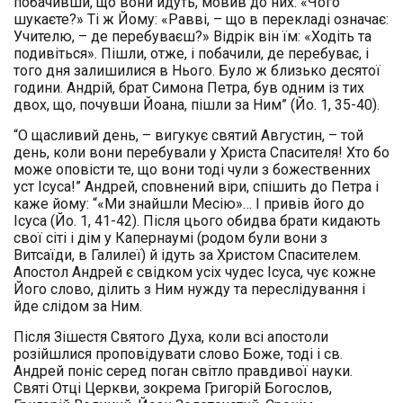
побачивши, що вони йдуть, мовив до них: «Чого
шукаєте?» Ті ж Йому: «Равві, – що в перекладі означає:
Учителю, – де перебуваєш?» Відрік він їм: «Ходіть та
подивіться». Пішли, отже, і побачили, де перебуває, і
того дня залишилися в Нього. Було ж близько десятої
години. Андрій, брат Симона Петра, був одним із тих
двох, що, почувши Йоана, пішли за Ним” (Йо. 1, 35-40).
“О щасливий день, – вигукує святий Августин, – той
день, коли вони перебували у Христа Спасителя! Хто бо
може оповісти те, що вони тоді чули з божественних
уст Ісуса!” Андрей, сповнений віри, спішить до Петра і
каже йому: “«Ми знайшли Месію»… І привів його до
Ісуса (Йо. 1, 41-42). Після цього обидва брати кидають
свої сіті і дім у Капернаумі (родом були вони з
Витсаїди, в Галилеї) й ідуть за Христом Спасителем.
Апостол Андрей є свідком усіх чудес Ісуса, чує кожне
Його слово, ділить з Ним нужду та переслідування і
йде слідом за Ним.
Після Зішестя Святого Духа, коли всі апостоли
розійшлися проповідувати слово Боже, тоді і св.
Андрей поніс серед поган світло правдивої науки.
Святі Отці Церкви, зокрема Григорій Богослов,