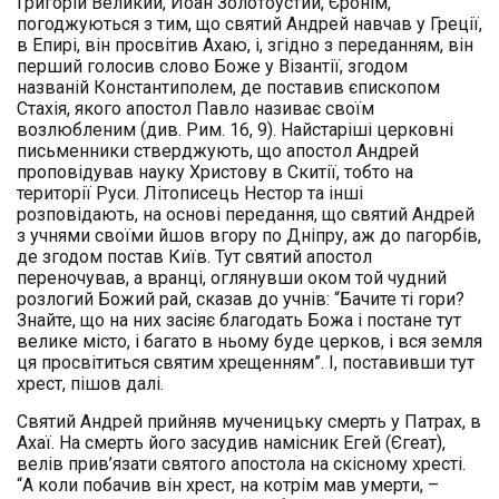
Григорій Великий, Йоан Золотоустий, Єронім,
погоджуються з тим, що святий Андрей навчав у Греції,
в Епирі, він просвітив Ахаю, і, згідно з переданням, він
перший голосив слово Боже у Візантії, згодом
названій Константиполем, де поставив єпископом
Стахія, якого апостол Павло називає своїм
возлюбленим (див. Рим. 16, 9). Найстаріші церковні
письменники стверджують, що апостол Андрей
проповідував науку Христову в Скитії, тобто на
території Руси. Літописець Нестор та інші
розповідають, на основі передання, що святий Андрей
з учнями своїми йшов вгору по Дніпру, аж до пагорбів,
де згодом постав Київ. Тут святий апостол
переночував, а вранці, оглянувши оком той чудний
розлогий Божий рай, сказав до учнів: “Бачите ті гори?
Знайте, що на них засіяє благодать Божа і постане тут
велике місто, і багато в ньому буде церков, і вся земля
ця просвітиться святим хрещенням”. І, поставивши тут
хрест, пішов далі.
Cвятий Андрей прийняв мученицьку смерть у Патрах, в
Ахаї. На смерть його засудив намісник Егей (Єгеат),
велів прив’язати святого апостола на скісному хресті.
“А коли побачив він хрест, на котрім мав умерти, –