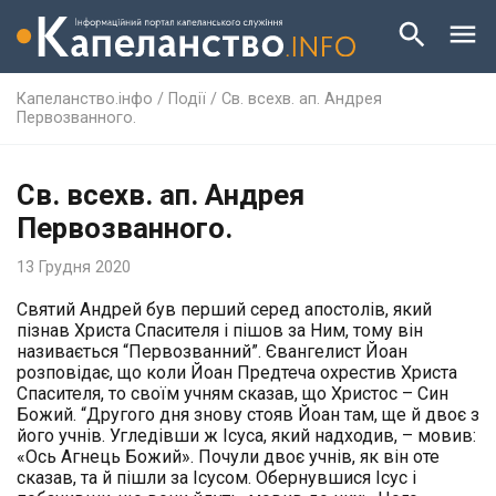
Капеланство.інфо
/
Події
/
Св. всехв. ап. Андрея
Первозванного.
Св. всехв. ап. Андрея
Первозванного.
13 Грудня 2020
Святий Андрей був перший серед апостолів, який
пізнав Христа Спасителя і пішов за Ним, тому він
називається “Первозванний”. Євангелист Йоан
розповідає, що коли Йоан Предтеча охрестив Христа
Спасителя, то своїм учням сказав, що Христос – Син
Божий. “Другого дня знову стояв Йоан там, ще й двоє з
його учнів. Угледівши ж Ісуса, який надходив, – мовив:
«Ось Агнець Божий». Почули двоє учнів, як він оте
сказав, та й пішли за Ісусом. Обернувшися Ісус і