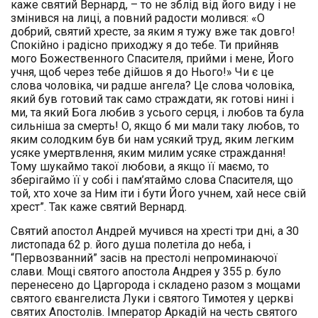
каже святий Вернард, – то не зблід від його виду і не
змінився на лиці, а повний радости молився: «О
добрий, святий хресте, за яким я тужу вже так довго!
Спокійно і радісно приходжу я до тебе. Ти прийняв
мого Божественного Спасителя, прийми і мене, Його
учня, щоб через тебе дійшов я до Нього!» Чи є це
слова чоловіка, чи радше ангела? Це слова чоловіка,
який був готовий так само страждати, як готові нині і
ми, та який Бога любив з усього серця, і любов та була
сильніша за смерть! О, якщо б ми мали таку любов, то
яким солодким був би нам усякий труд, яким легким
усяке умертвлення, яким милим усяке страждання!
Тому шукаймо такої любови, а якщо її маємо, то
зберігаймо її у собі і пам’ятаймо слова Спасителя, що
той, хто хоче за Ним іти і бути Його учнем, хай несе свій
хрест”. Так каже святий Вернард.
Святий апостол Андрей мучився на хресті три дні, а З0
листопада 62 р. його душа полетіла до неба, і
“Первозванний” засів на престолі непроминаючої
слави. Мощі святого апостола Андрея у 355 р. було
перенесено до Царгорода і складено разом з мощами
святого євангелиста Луки і святого Тимотея у церкві
святих Апостолів. Імператор Аркадій на честь святого