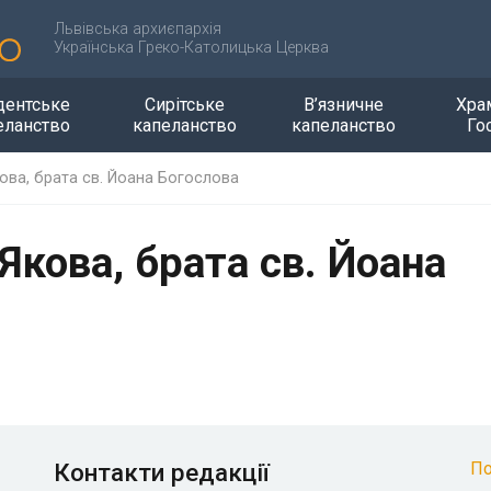
Львівська архиєпархія
Українська Греко-Католицька Церква
дентське
Сирітське
В’язничне
Хра
еланство
капеланство
капеланство
Го
ова, брата св. Йоана Богослова
Якова, брата св. Йоана
Контакти редакції
По