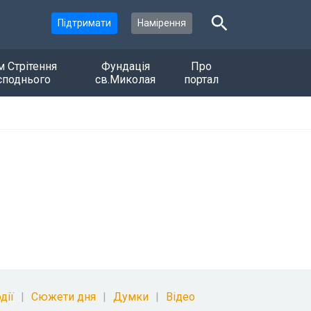
Підтримати
Намірення
м Стрітення
Фундація
Про
споднього
св.Миколая
портал
дії
Сюжети дня
Думки
Відео