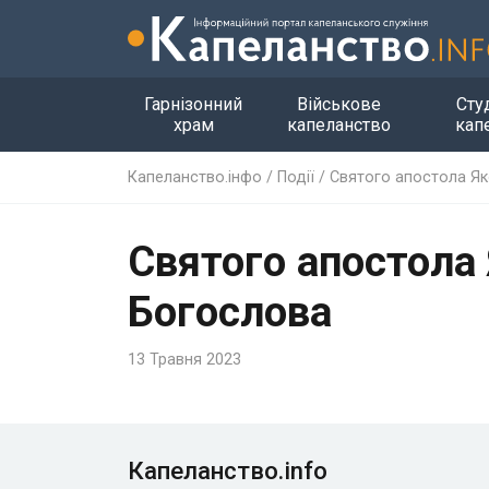
Гарнізонний
Військове
Сту
храм
капеланство
кап
Капеланство.інфо
/
Події
/
Святого апостола Як
Святого апостола 
Богослова
13 Травня 2023
Капеланство.info