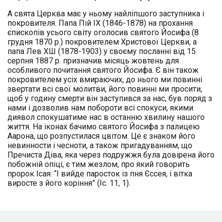
А свята Церква має у ньому найліпшого заступника і
покровителя. Папа Пій IX (1846-1878) на прохання
єпископів усього світу оголосив святого Йосифа (8
грудня 1870 р.) покровителем Христової Церкви, а
папа Лев ХШ (1878-1903) у своєму посланні від 15
серпня 1887 р. призначив місяць жовтень для
особливого почитання святого Йосифа. Є він також
покровителем усіх вмираючих, до нього ми повинні
звертати всі свої молитви, його повинні ми просити,
щоб у годину смерти він заступився за нас, був поряд з
нами і дозволив нам побороти всі спокуси, якими
диявол спокушатиме нас в останню хвилину нашого
життя. На іконах бачимо святого Йосифа з палицею
Аарона, що розпустилася цвітом. Це є знаком його
невинности і чесноти, а також пригадуванням, що
Пречиста Діва, яка через подружжя була довірена його
побожній опіці, є тим жезлом, про який говорить
пророк Ісая: “І вийде паросток із пня Єссея, і вітка
виросте з його коріння” (Іс. 11, 1).