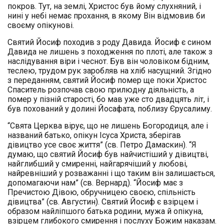
покров. Тут, на землі, Христос був йому слухняний, і
нині у небі немає прохання, в якому Він відмовив би
своєму опікунові.
Святий Йосиф походив з роду Давида. Йосиф є сином
Давида не лишень з походження по плоті, але також з
наслідування віри і чеснот. Був він чоловіком бідним,
теслею, трудом рук заробляв на хліб насущний. Згідно
з переданням, святий Йосиф помер ще поки Христос
Спаситель розпочав свою прилюдну діяльність, а
помер у пізній старості, бо мав уже сто двадцять літ, і
був похований у долині Йосафата, поблизу Єрусалиму.
“Свята Церква вірує, що не лишень Богородиця, але і
названий батько, опікун Ісуса Христа, зберігав
дівицтво усе своє життя” (св. Петро Дамаскин). “Я
думаю, що святий Йосиф був найчистіший у дівицтві,
найглибший у смиренні, найгарячіший у любові,
найревніший у розважанні і що таким він залишається,
допомагаючи нам” (св. Вернард). “Йосиф має з
Пречистою Дівою, обручницею своєю, спільність
дівицтва” (св. Августин). Святий Йосиф є взірцем і
образом найліпшого батька родини, мужа й опікуна,
взірцем глибокого смирення і послуху Божим наказам.