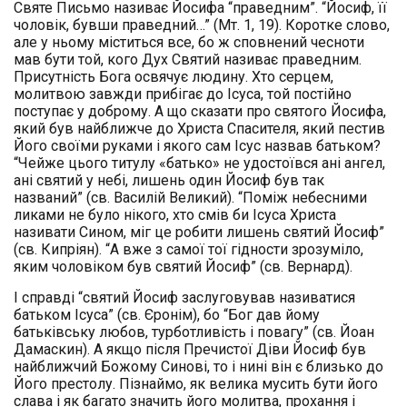
Святе Письмо називає Йосифа “праведним”. “Йосиф, її
чоловік, бувши праведний…” (Мт. 1, 19). Коротке слово,
але у ньому міститься все, бо ж сповнений чесноти
мав бути той, кого Дух Святий називає праведним.
Присутність Бога освячує людину. Хто серцем,
молитвою завжди прибігає до Ісуса, той постійно
поступає у доброму. А що сказати про святого Йосифа,
який був найближче до Христа Спасителя, який пестив
Його своїми руками і якого сам Ісус назвав батьком?
“Чейже цього титулу «батько» не удостоївся ані ангел,
ані святий у небі, лишень один Йосиф був так
названий” (св. Василій Великий). “Поміж небесними
ликами не було нікого, хто смів би Ісуса Христа
називати Сином, міг це робити лишень святий Йосиф”
(св. Кипріян). “А вже з самої тої гідности зрозуміло,
яким чоловіком був святий Йосиф” (св. Вернард).
І справді “святий Йосиф заслуговував називатися
батьком Ісуса” (св. Єронім), бо “Бог дав йому
батьківську любов, турботливість і повагу” (св. Йоан
Дамаскин). А якщо після Пречистої Діви Йосиф був
найближчий Божому Синові, то і нині він є близько до
Його престолу. Пізнаймо, як велика мусить бути його
слава і як багато значить його молитва, прохання і