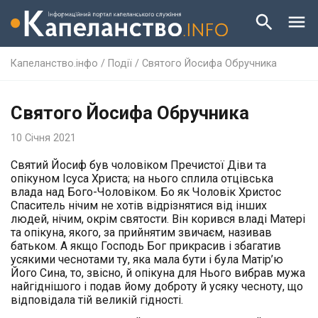
Капеланство.інфо
/
Події
/
Святого Йосифа Обручника
Святого Йосифа Обручника
10 Січня 2021
Святий Йосиф був чоловіком Пречистої Діви та
опікуном Ісуса Христа; на нього сплила отцівська
влада над Бого-Чоловіком. Бо як Чоловік Христос
Спаситель нічим не хотів відрізнятися від інших
людей, нічим, окрім святости. Він корився владі Матері
та опікуна, якого, за прийнятим звичаєм, називав
батьком. А якщо Господь Бог прикрасив і збагатив
усякими чеснотами ту, яка мала бути і була Матір’ю
Його Сина, то, звісно, й опікуна для Нього вибрав мужа
найгіднішого і подав йому доброту й усяку чесноту, що
відповідала тій великій гідності.