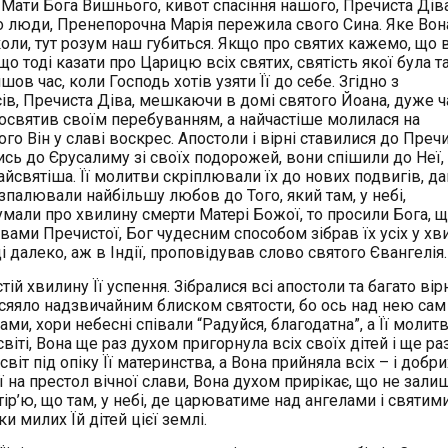
 Мати Бога Вишнього, кивот спасіння нашого, Пречиста Діва,
 що люди, Пренепорочна Марія пережила свого Сина. Яке Вон
коли, тут розум наш губиться. Якщо про святих кажемо, що 
о тоді казати про Царицю всіх святих, святість якої була т
йшов час, коли Господь хотів узяти Її до себе. Згідно з
ів, Пречиста Діва, мешкаючи в домі святого Йоана, дуже ч
ь освятив своїм перебуванням, а найчастіше молилася на
кого Він у славі воскрес. Апостоли і вірні ставилися до Преч
 до Єрусалиму зі своїх подорожей, вони спішили до Неї, 
найсвятіша. Її молитви скріплювали їх до нових подвигів, д
зпалювали найбільшу любов до Того, який там, у небі,
думали про хвилину смерти Матері Божої, то просили Бога, 
итвами Пречистої, Бог чудесним способом зібрав їх усіх у хв
ді далеко, аж в Індії, проповідував слово святого Євангелія.
ій хвилину Її успення. Зібралися всі апостоли та багато вір
сяяло надзвичайним блиском святости, бо ось над нею сам 
ми, хори небесні співали “Радуйся, благодатна”, а Її молитв
 світі, Вона ще раз духом пригорнула всіх своїх дітей і ще ра
віт під опіку Її материнства, а Вона прийняла всіх – і добрих
 Її на престол вічної слави, Вона духом прирікає, що не зали
ір’ю, що там, у небі, де царюватиме над ангелами і святими
ки милих Їй дітей цієї землі.