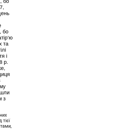
, бо
7,
день
е
, бо
атір’ю
х та
ілі
я і
8 р.
же,
диця
в
ому
йшли
м з
 них
 тієї
отами,