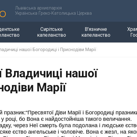
Львівська архиєпархія
Українська Греко-Католицька Церква
дентське
Сирітське
В’язничне
Хра
еланство
капеланство
капеланство
Го
ладичиці нашої Богородиці і Приснодіви Марії
ї Владичиці нашої
нодіви Марії
 празник:“Пресвятої Діви Марії і Богородиці празники
 у році, бо Вона є найдостойніша такого величання.
падку, через Неї смерть була подолана і людське єств
ке єство ангельське і чоловіче. Вона є жезл, на як