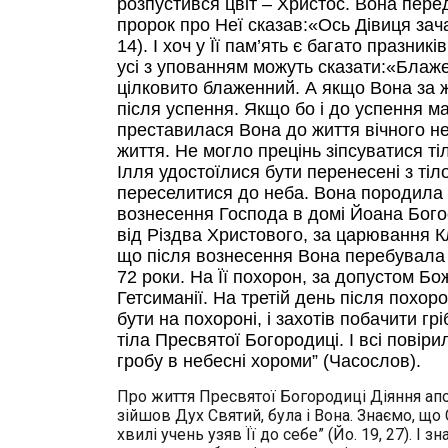
розпустився цвіт – Христос. Вона перед 
пророк про Неї сказав:«Ось Дівиця зача
14). І хоч у Її пам’ять є багато празни
усі з упованням можуть сказати:«Блажен
цілковито блаженний. А якщо Вона за 
після успення. Якщо бо і до успення ма
преставилася Вона до життя вічного не
життя. Не могло прецінь зіпсуватися ті
Ілля удостоїлися бути перенесені з тіл
переселитися до неба. Вона породила Г
вознесення Господа в домі Йоана Богос
від Різдва Христового, за царювання К
що після вознесення Вона перебувала 
72 роки. На Її похорон, за допустом Бож
Гетсиманії. На третій день після похо
бути на похороні, і захотів побачити г
тіла Пресвятої Богородиці. І всі повір
гробу в небесні хороми” (Часослов).
Про життя Пресвятої Богородиці Діяння апос
зійшов Дух Святий, була і Вона. Знаємо, що С
хвилі учень узяв Її до себе” (Йо. 19, 27). І