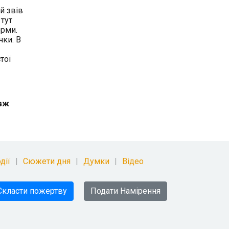
й звів
 тут
орми.
чки. В
тої
овж
дії
Сюжети дня
Думки
Відео
Скласти пожертву
Подати Намірення