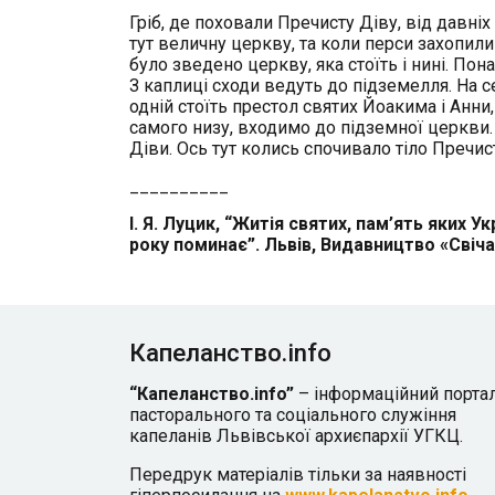
Гріб, де поховали Пречисту Діву, від давні
тут величну церкву, та коли перси захопили 
було зведено церкву, яка стоїть і нині. П
З каплиці сходи ведуть до підземелля. На с
одній стоїть престол святих Йоакима і Анни
самого низу, входимо до підземної церкви
Діви. Ось тут колись спочивало тіло Пречис
__________
І. Я. Луцик, “Житія святих, пам’ять яки
року поминає”. Львів, Видавництво «Свіча
Капеланство.info
“Капеланство.info”
– інформаційний порта
пасторального та соціального служіння
капеланів Львівської архиєпархії УГКЦ.
Передрук матеріалів тільки за наявності