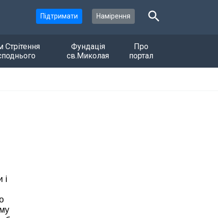
Підтримати
Намірення
м Стрітення
Фундація
Про
споднього
св.Миколая
портал
 і
о
ому