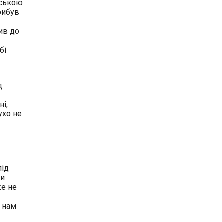
нською
рибув
сив до
бі
д
ні,
ухо не
під
ли
же не
в нам