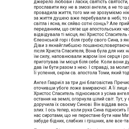
джерело любови і ласки, святість святости,
прославити яку не в змозі ангели, а не то
провадила життя, того ми не зрозуміємо ні
за життя душею вже перебували в небі, то щ
світла і ясна, як сяйво сотні сонць? Але при
переданням, що сягає ще апостольських час
відвідувала ті місця, які Христос Спасител
Єлеонській горі і біля гробу свого Сина, з я
Діви з якнайглибшою пошаною;повертаючись
після Христа Спасителя, Вона була для них 
їм силу, наповнювали жаром їхні серця і ро
приготував їм місця біля себе. Коли вони 
дав їм бути разом з нею. І справді, за мол
Її успення, окрім св. апостола Томи, який то
Ангел Гавриїл за три дні благовістив Пречист
оточивши убоге ложе вмираючої. А Її лице 
Христос Спаситель підносився з усіма ангела
остання на землі, огорнула цілий світ. Тут, у
доручила їх своєму Синові. Він віддав весь с
злих. І ось тепер, коли рука Сина підносить
нас сиротами, що не перестане бути нам Мат
забуде бідних, слабких і грішних, але все-та