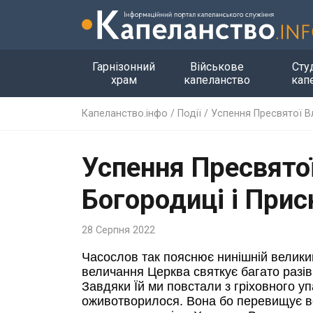
Гарнізонний
Військове
Сту
храм
капеланство
кап
Капеланство.інфо
/
Події
/
Успення Пресвятої В
Успення Пресвято
Богородиці і Прис
28 Серпня 2022
Часослов так пояснює нинішній великий
величання Церква святкує багато разів
Завдяки Їй ми повстали з гріховного у
оживотворилося. Вона бо перевищує вся