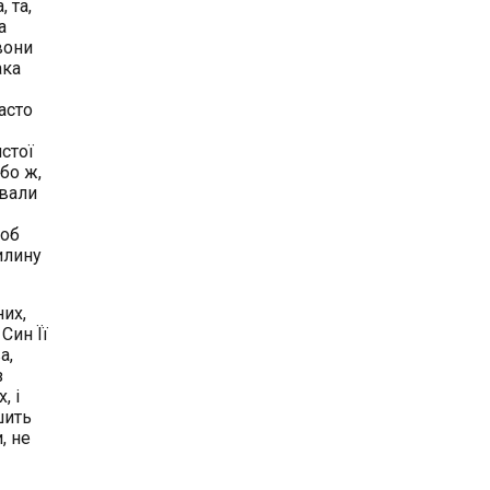
 та,
а
вони
ака
асто
истої
бо ж,
авали
щоб
илину
них,
Син Її
а,
з
, і
шить
, не