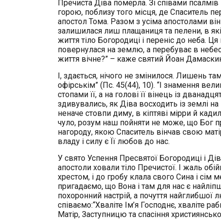
Пречиста Діва померла. Зі співами псалмів 
горою, поблизу того місця, де Спаситель п
апостол Тома. Разом з усіма апостолами він
залишилася лиш плащаниця та пелени, в які 
життя тіло Богородиці і переніс до неба. Ця
повернулася на землю, а перебуває в небесн
життя вічне?” – каже святий Йоан Дамаскин
І, здається, нічого не змінилося. Лишень там
офірськім” (Пс. 45(44), 10). “І знамення вел
стопами її, а на голові її вінець із дванадця
здивувались, як Діва восходить із землі на н
неначе стовпи диму, в кіптяві мірри й кадила
чуло, розум наш пойняти не може, що Бог пр
нагороду, якою Спаситель вінчав свою матір?
владу і силу є Її любов до нас.
У свято Успення Пресвятої Богородиці і Ді
апостоли ховали тіло Пречистої. І жаль обій
хрестом, і до гробу клала свого Сина і сім 
пригадаємо, що Вона і там для нас є найлі
похоронний настрій, а почуття найглибшої 
співаємо:“Хваліте Ім’я Господнє, хваліте ра
Матір, Заступницю та спасіння християнсько