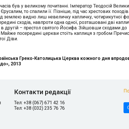
х часів був у великому почитанні. Імператор Теодосій Велики
Єрусалим, то спалили її. Пізніше, під час хрестових походів
онад землею видно лиш невеличку капличку, чотирикутної ф
ередині сходів, навпроти одна одної, розташовані дві капли
, в другій – престол святого Йосифа. Зійшовши сходами до
. Майже посередині церкви стоїть каплиця з гробом Пречис
тої Діви.
х Українська Греко-Католицька Церква кожного дня впрод
до», 2013
Контакти редакції
По
л
Тел: +38 (067) 671 42 16
Тел: +38 (032) 235 76 76