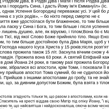
Різдвом Діва, в Різдві Діва і Мати і після Різдва Діва
ла і породить Сина, і дасть Йому ім’я Еммануїл» (Іс. 
ків, однак Успення Богородиці переважає усі. У цей бо 
на є з усіх родів», – бо ніхто перед смертю не є
життя вже удостоїлася бути блаженною, то тим більш
ла ласку у Сина і Бога, то тим більше і після успення
 лишень душею, але, як віруємо, і тілом;Вона бо є М
ло Тієї, від якої Слово Боже прийняло тіло. Якщо Ено
ом, то тим більше достойною була Діва Марія, щоб у т
оспода нашого Ісуса Христа у 15 років;після розп’ятт
лова прожила також 15 літ. Заснула вічним сном у 4
лавдія. Прожила вона 63 роки. А святий Епіфаній ка
в домі Йоана 24 роки, в такому разі прожила Богоро
им, зібралися всі апостоли, крім Томи, і поховали Її 
рону прийшов апостол Тома сумний, бо не судилося й
ріб. Прийшов з іншими апостолами до гробу, та не зна
или, що, за дивним допустом Божим, була взята з тіло
толів згадують тільки те, що разом з апостолами, коли на
паситель на хресті віддав свою Матір під опіку Йоану, “і від
 знаємо те, що найсвятіша і найдосконаліша, сяюча всіма чесн