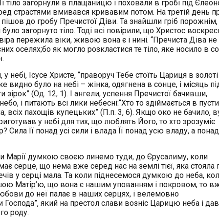
Її тіло загорнули в плащаницю і поховали в гробі під Єлео
еред страстями вмивався кривавим потом. На третій день п
 пішов до гробу Пречистої Діви. Та знайшли гріб порожнім,
було загорнуто тіло. Тоді всі повірили, що Христос воскре
 віра пережила віки, живою вона є і нині. “Пречиста Діва не
их оселях;бо як могло розкластися те тіло, яке носило в со
.
, у небі, Ісусе Христе, “праворуч Тебе стоїть Цариця в золоті
ике видно було на небі – жінка, одягнена в сонце, і місяць пі
ти зірок” (Од. 12, 1). І ангели, успення Пречистої бачивши,
ебо, і питають всі лики небесні:“Хто то здіймається в пусти
, всіх пахощів купецьких” (П.п. 3, 6). Якщо око не бачило, в
иготував у небі для тих, що люблять Його, то хто зрозуміє
 Сила Її понад усі сили і влада Її понад усю владу, а понад
ви Марії думкою своєю линемо туди, до Єрусалиму, коли
має серце, що нема вже серед нас на землі тієї, яка стояла 
мечів у серці мала. Та коли піднесемося думкою до неба, ко
пшою Матір’ю, що вона є нашим упованням і покровом, то в
любови до неї палає в наших серцях, і велемовно
би Господа”, який на престол слави возніс Царицю неба і да
го роду.