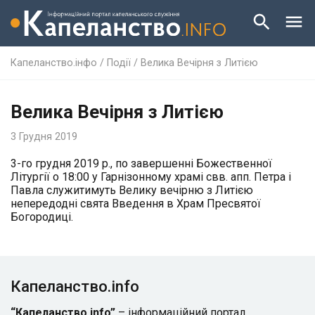
Капеланство.інфо
/
Події
/
Велика Вечірня з Литією
Велика Вечірня з Литією
3 Грудня 2019
3-го грудня 2019 р., по завершенні Божественної
Літургії о 18:00 у Гарнізонному храмі свв. апп. Петра і
Павла служитимуть Велику вечірню з Литією
непередодні свята Введення в Храм Пресвятої
Богородиці.
Капеланство.info
“Капеланство.info”
– інформаційний портал