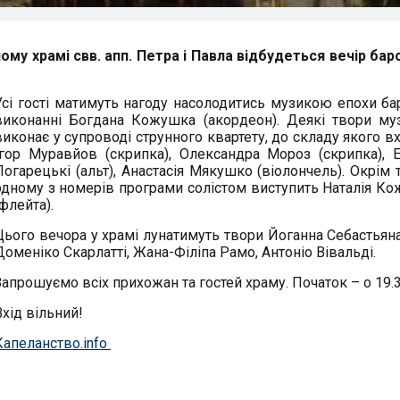
ному храмі свв. апп. Петра і Павла відбудеться вечір бар
Усі гості матимуть нагоду насолодитись музикою епохи ба
виконанні Богдана Кожушка (акордеон). Деякі твори му
виконає у супроводі струнного квартету, до складу якого вх
Ігор Муравйов (скрипка), Олександра Мороз (скрипка), 
Погарецькі (альт), Анастасія Мякушко (віолончель). Окрім т
одному з номерів програми солістом виступить Наталія К
(флейта).
Цього вечора у храмі лунатимуть твори Йоганна Себастьяна
Доменіко Скарлатті, Жана-Філіпа Рамо, Антоніо Вівальді.
Запрошуємо всіх прихожан та гостей храму. Початок – о 19.3
Вхід вільний!
Капеланство.info