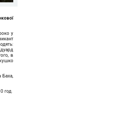
окової
роко у
зикант
одять:
Едуард
ого, в
ожушко
 Баха,
0 год.