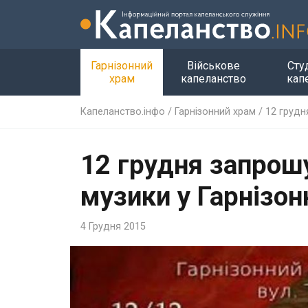
Гарнізонний
Військове
Сту
храм
капеланство
кап
Капеланство.інфо
/
Гарнізонний храм
/
12 грудн
12 грудня запрошу
музики у Гарнізон
4 Грудня 2015