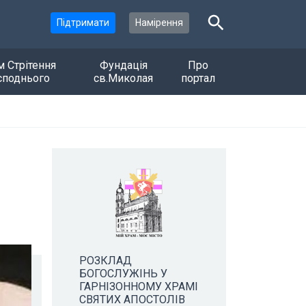
Підтримати
Намірення
м Стрітення
Фундація
Про
споднього
св.Миколая
портал
РОЗКЛАД
БОГОСЛУЖІНЬ У
ГАРНІЗОННОМУ ХРАМІ
СВЯТИХ АПОСТОЛІВ