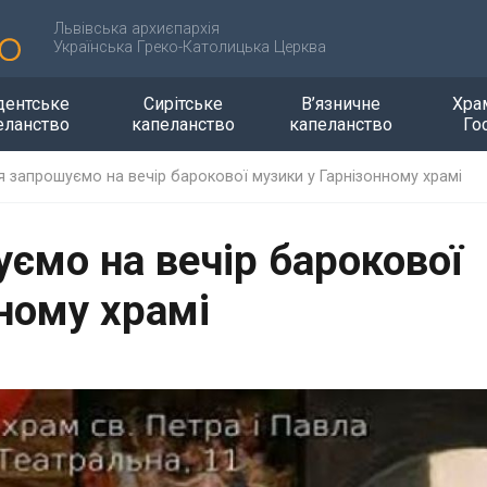
Львівська архиєпархія
Українська Греко-Католицька Церква
дентське
Сирітське
В’язничне
Хра
еланство
капеланство
капеланство
Го
я запрошуємо на вечір барокової музики у Гарнізонному храмі
ємо на вечір барокової
ному храмі