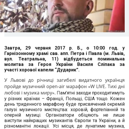
Завтра, 29 червня 2017 р. Б., о 10:00 год. у
Гарнізонному храмі свв. апп. Петра і Павла (м. Львів,
вул. Театральна, 11) відбудеться поминальна
молитва за
Героя України Василя Сліпака за
участі
хорової капели “Дударик”.
У Львові до річниці загибелі видатного українця
пройде музичний open-air марафон «W LIVE. Тихі дні
любові і музика миру». П
ам’ятні заходи проходитимуть
у різних країнах – Франції, Польщі, США тощо. Кожен
день триденного марафону буде присвячений окремій
галузі музичного мистецтва: хоровій, фортепіанній та
оперній музиці. Організатори обіцяють не лише
виступи найкращих музикантів Європи та України, а й
різноманітні локації. Усі місця, де лунатиме музика,