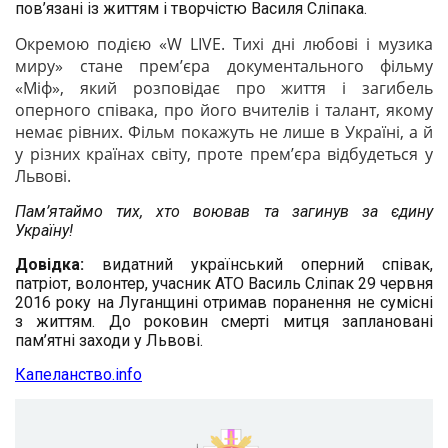
пов’язані із життям і творчістю Василя Сліпака.
Окремою подією «W LIVE. Тихі дні любові і музика
миру» стане прем’єра документального фільму
«Міф», який розповідає про життя і загибель
оперного співака, про його вчителів і талант, якому
немає рівних. Фільм покажуть не лише в Україні, а й
у різних країнах світу, проте прем’єра відбудеться у
Львові.
Пам’ятаймо тих, хто воював та загинув за єдину
Україну!
Довідка:
видатний український оперний співак,
патріот, волонтер, учасник АТО Василь Сліпак 29 червня
2016 року на Луганщині отримав поранення не сумісні
з життям. До роковин смерті митця заплановані
пам’ятні заходи у Львові.
Капеланство.info