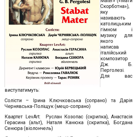
Mater
» («Мати
Скорботна»),
яку
називають
католицьким
гімном і
музику для
якого
написав
італійський
композитор
Дж. Б.
Перголезі.
Для вас
виступатимуть:
Солісти – Ірина Ключковська (сопрано) та Дарія
Чернявська-Поліщук (мецо-сопрано)
Квартет
LevArt
: Руслан Козопас (скрипка), Анастасія
Герасина (альт), Наталя Канюка (скрипка), Богдана
Сенюра (віолончель)