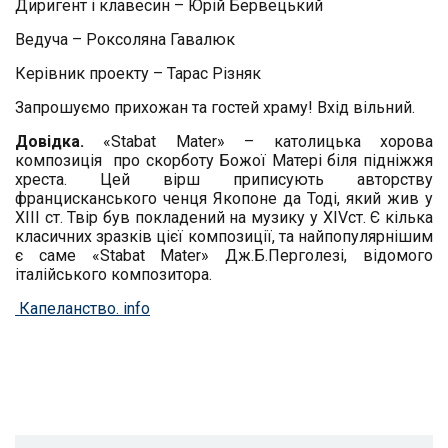
Диригент і клавесин – Юрій Бервецький
Ведуча – Роксоляна Гавалюк
Керівник проекту – Тарас Різняк
Запрошуємо прихожан та гостей храму! Вхід вільний.
Довідка.
«S
tabat
M
ater
» – католицька хорова
композиція про скорботу Божої Матері біля підніжжя
хреста. Цей вірш приписують авторству
францисканського ченця Якопоне да Тоді, який жив у
ХІІІ ст. Твір був покладений на музику у ХІ
V
ст. Є кілька
класичних зразків цієї композиції, та найпопулярнішим
є саме «S
tabat
M
ater
» Дж.Б.Перголезі, відомого
італійського композитора.
Капеланство. info