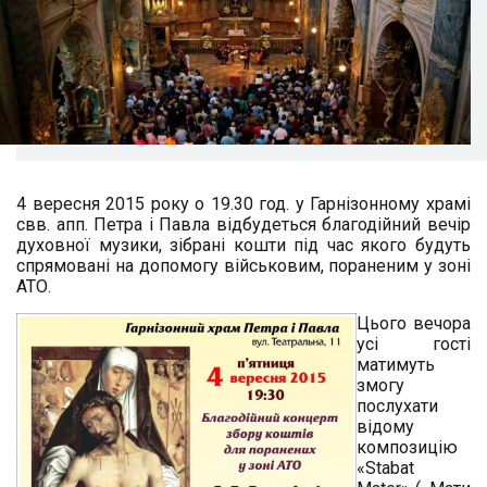
4 вересня 2015 року о 19.30 год. у Гарнізонному храмі
свв. апп. Петра і Павла відбудеться благодійний вечір
духовної музики, зібрані кошти під час якого будуть
спрямовані на допомогу військовим, пораненим у зоні
АТО.
Цього вечора
усі гості
матимуть
змогу
послухати
відому
композицію
«
Stabat