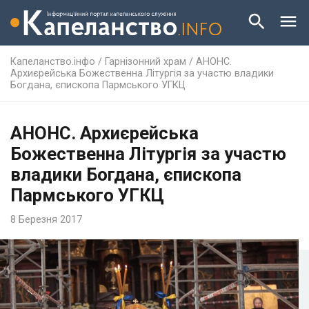
Капеланство.інфо
/
Гарнізонний храм
/
АНОНС.
Архиєрейська Божественна Літургія за участю владики
Богдана, єпископа Пармського УГКЦ
АНОНС. Архиєрейська
Божественна Літургія за участю
владики Богдана, єпископа
Пармського УГКЦ
8 Березня 2017