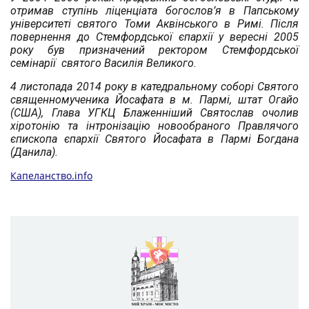
отримав ступінь ліценціата богослов’я в Папському
університеті святого Томи Аквінського в Римі. Після
повернення до Стемфордської єпархії у вересні 2005
року був призначений ректором Стемфордської
семінарії святого Василія Великого.
4 листопада 2014 року в катедральному соборі Святого
священномученика Йосафата в м. Пармі, штат Огайо
(США), Глава УГКЦ Блаженніший Святослав очолив
хіротонію та інтронізацію новообраного Правлячого
єпископа єпархії Святого Йосафата в Пармі Богдана
(Данила).
Капеланство.info