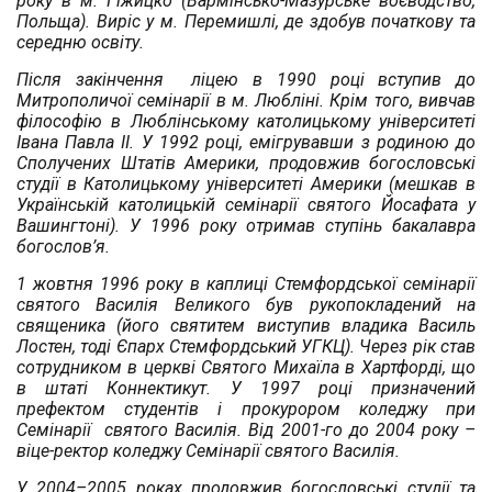
року в м. Гіжицко (Вармінсько-Мазурське воєводство,
Польща). Виріс у м. Перемишлі, де здобув початкову та
середню освіту.
Після закінчення ліцею в 1990 році вступив до
Митрополичої семінарії в м. Любліні. Крім того, вивчав
філософію в Люблінському католицькому університеті
Івана Павла II. У 1992 році, емігрувавши з родиною до
Сполучених Штатів Америки, продовжив богословські
студії в Католицькому університеті Америки (мешкав в
Українській католицькій семінарії святого Йосафата у
Вашингтоні). У 1996 року отримав ступінь бакалавра
богослов’я.
1 жовтня 1996 року в каплиці Стемфордської семінарії
святого Василія Великого був рукопокладений на
священика (його святитем виступив владика Василь
Лостен, тоді Єпарх Стемфордський УГКЦ). Через рік став
сотрудником в церкві Святого Михаїла в Хартфорді, що
в штаті Коннектикут. У 1997 році призначений
префектом студентів і прокурором коледжу при
Семінарії святого Василія. Від 2001-го до 2004 року –
віце-ректор коледжу Семінарії святого Василія.
У 2004–2005 рокaх продовжив богословські студії та