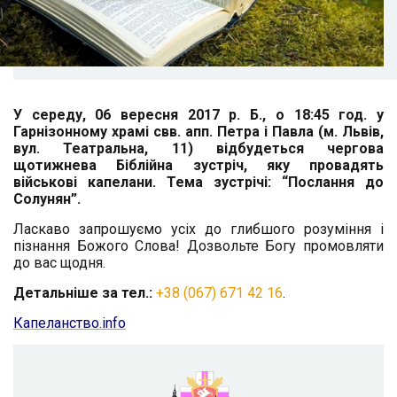
У середу, 06 вересня 2017 р. Б., о 18:45 год. у
Гарнізонному храмі свв. апп. Петра і Павла (м. Львів,
вул. Театральна, 11) відбудеться чергова
щотижнева Біблійна зустріч, яку провадять
військові капелани. Тема зустрічі:
“Послання до
Солунян”.
Ласкаво запрошуємо усіх до глибшого розуміння і
пізнання Божого Слова!
Дозвольте Богу промовляти
до вас щодня.
Детальніше за тел.:
+38 (067) 671 42 16
.
К
апеланство.info