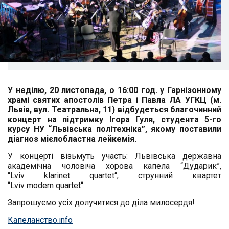
У неділю, 20 листопада, о 16:00 год. у Гарнізонному
храмі святих апостолів Петра і Павла ЛА УГКЦ (м.
Львів, вул. Театральна, 11) відбудеться благочинний
концерт на підтримку Ігора Гуля, студента 5-го
курсу НУ “Львівська політехніка”, якому поставили
діагноз мієлобластна лейкемія.
У концерті візьмуть участь: Львівська державна
академічна чоловіча хорова капела “Дударик”,
“
Lviv
klarinet
quartet
“, струнний квартет
“
Lviv
modern
quartet
“.
Запрошуємо усіх долучитися до діла милосердя!
Капеланство.info