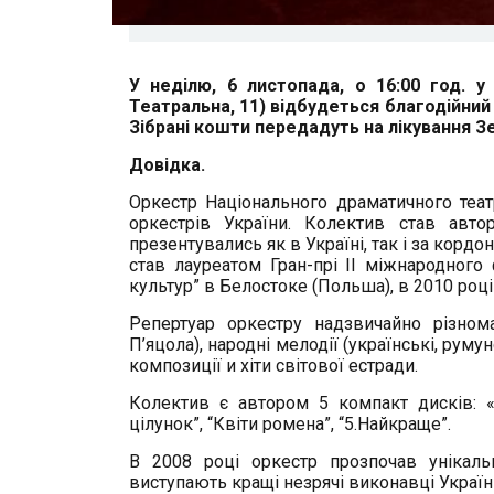
У неділю, 6 листопада, о 16:00 год. у 
Театральна, 11) відбудеться благодійний
Зібрані кошти передадуть на лікування Зе
Довідка.
Оркестр Національного драматичного теат
оркестрів України. Колектив став авто
презентувались як в Україні, так і за корд
став лауреатом Гран-прі ІІ міжнародног
культур” в Белостоке (Польша), в 2010 році
Репертуар оркестру надзвичайно різнома
П’яцола), народні мелодії (українські, румун
композиції и хіти світової естради.
Колектив є автором 5 компакт дисків: «
цілунок”, “Квіти ромена”, “5.Найкраще”.
В 2008 році оркестр прозпочав унікаль
виступають кращі незрячі виконавці Україн