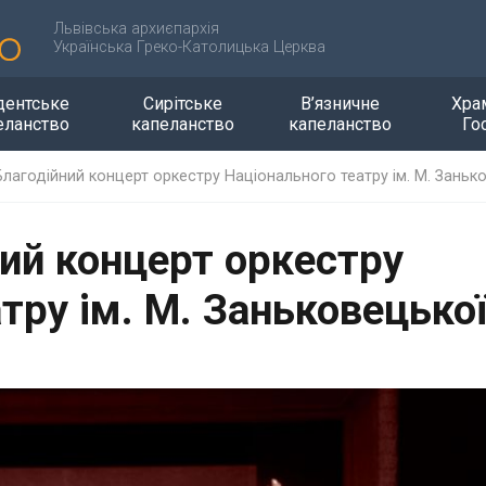
Львівська архиєпархія
Українська Греко-Католицька Церква
дентське
Сирітське
В’язничне
Хра
еланство
капеланство
капеланство
Го
лагодійний концерт оркестру Національного театру ім. М. Заньк
ий концерт оркестру
тру ім. М. Заньковецько