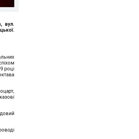
, вул.
цької.
альних
спіхом
9 році
октава
оцарт,
джазові
ндовий
роводі