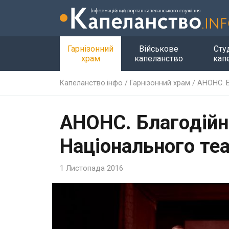
Гарнізонний
Військове
Сту
храм
капеланство
кап
Капеланство.інфо
/
Гарнізонний храм
/
АНОНС. Б
АНОНС. Благодійн
Національного теа
1 Листопада 2016