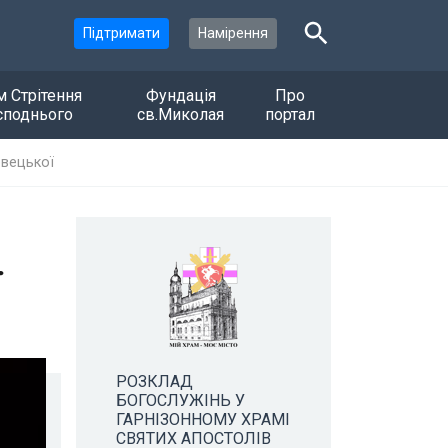
Підтримати
Намірення
м Стрітення
Фундація
Про
споднього
св.Миколая
портал
овецької
ї
РОЗКЛАД
БОГОСЛУЖІНЬ У
ГАРНІЗОННОМУ ХРАМІ
СВЯТИХ АПОСТОЛІВ