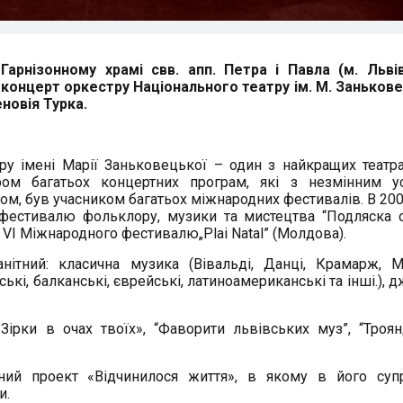
Гарнізонному храмі свв. апп. Петра і Павла (м. Львів
 концерт оркестру Національного театру ім. М. Занькове
новія Турка.
ру імені Марії Заньковецької – один з найкращих театр
ром багатьох концертних програм, які з незмінним у
оном, був учасником багатьох міжнародних фестивалів. В 200
о фестивалю фольклору, музики та мистецтва “Подляска 
 VI Міжнародного фестивалю„Plai Natal” (Молдова).
нітний: класична музика (Вівальді, Данці, Крамарж, М
ські, балканські, єврейські, латиноамериканські та інші.), 
Зірки в очах твоїх», “Фаворити львівських муз”, “Троя
ний проект «Відчинилося життя», в якому в його суп
и.