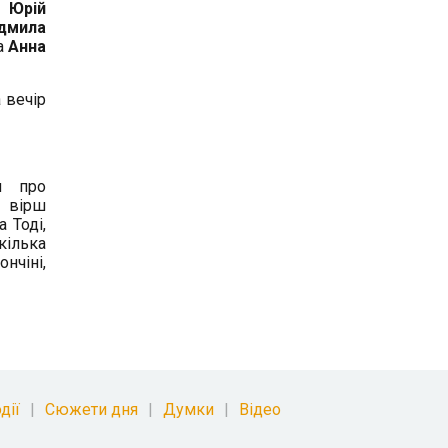
,
Юрій
дмила
а
Анна
 вечір
ія про
 вірш
 Тоді,
 кілька
нчіні,
дії
Сюжети дня
Думки
Відео