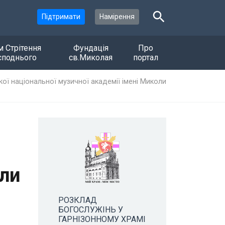
Підтримати
Намірення
м Стрітення
Фундація
Про
споднього
св.Миколая
портал
кої національної музичної академії імені Миколи
оли
РОЗКЛАД
БОГОСЛУЖІНЬ У
ГАРНІЗОННОМУ ХРАМІ