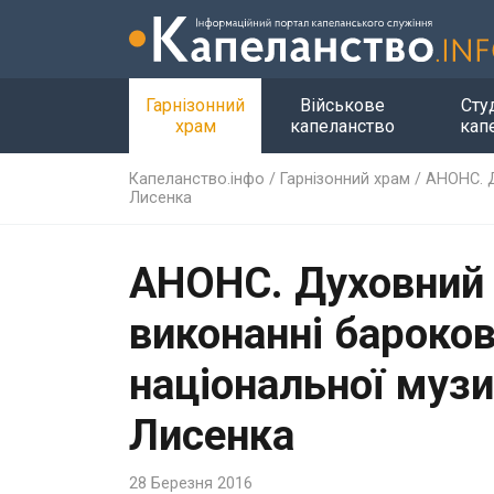
Гарнізонний
Військове
Сту
храм
капеланство
кап
Капеланство.інфо
/
Гарнізонний храм
/
АНОНС. Д
Лисенка
АНОНС. Духовний г
виконанні бароков
національної музи
Лисенка
28 Березня 2016