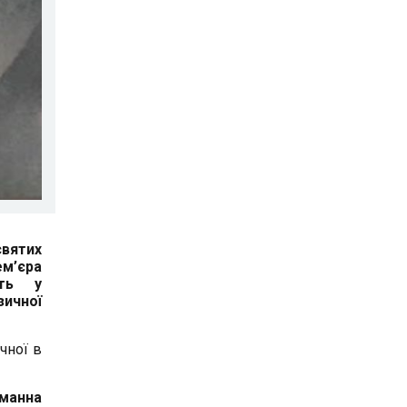
святих
ем’єра
ить у
зичної
чної в
манна