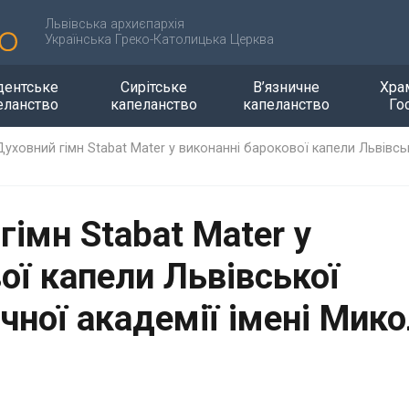
Львівська архиєпархія
Українська Греко-Католицька Церква
дентське
Сирітське
В’язничне
Хра
еланство
капеланство
капеланство
Го
уховний гімн Stabat Mater у виконанні барокової капели Львівсь
імн Stabat Mater у
ої капели Львівської
чної академії імені Мик