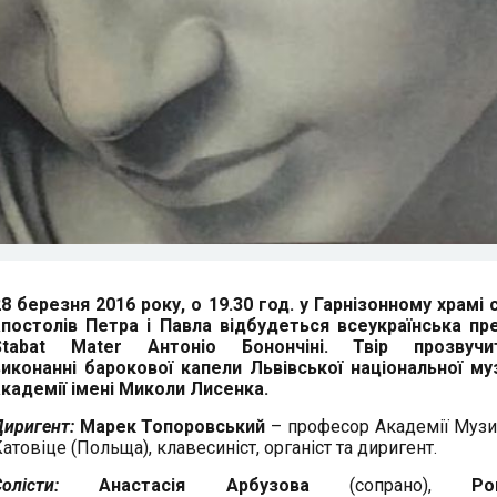
28 березня 2016 року, о 19.30 год. у Гарнізонному храмі 
апостолів Петра і Павла відбудеться всеукраїнська пр
Stabat Mater Антоніо Бонончіні. Твір прозвуч
виконанні барокової капели Львівської національної му
академії імені Миколи Лисенка.
Диригент:
Марек Топоровський
– професор Академії Музи
атовіце (Польща), клавесиніст, органіст та диригент.
олісти:
Анастасія Арбузова
(сопрано),
Ро