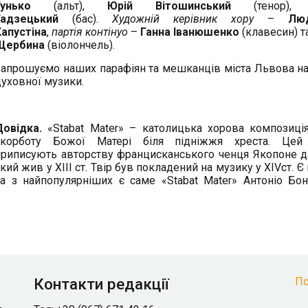
Гунько
(альт),
Юрій Вітошинський
(тенор)
Гадзецький
(бас).
Художній керівник хору
–
Лю
Капустіна
,
партія контінуо
–
Ганна Іванюшенко
(клавесин) т
Щербина
(віолончель).
Запрошуємо наших парафіян та мешканців міста Львова на
духовної музики.
Довідка.
«Stabat Mater» – католицька хорова композиц
скорботу Божої Матері біля підніжжя хреста. Цей
приписують авторству францисканського ченця Якопоне да
кий жив у ХІІІ ст. Твір був покладений на музику у ХІVст. Є
на з найпопулярніших є саме «Stabat Mater» Антоніо Боно
Контакти редакції
По