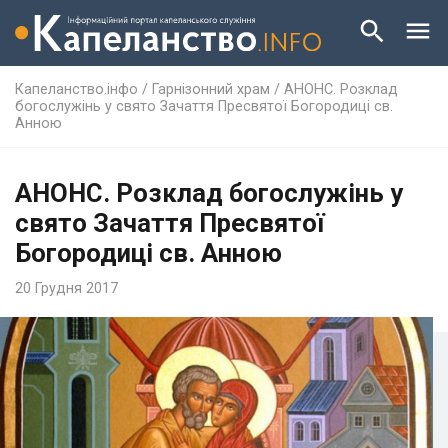
Капеланство.інфо
/
Гарнізонний храм
/
АНОНС. Розклад
богослужінь у свято Зачаття Пресвятої Богородиці св.
Анною
АНОНС. Розклад богослужінь у
свято Зачаття Пресвятої
Богородиці св. Анною
20 Грудня 2017