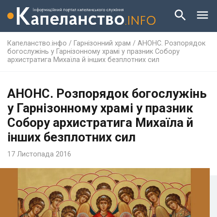
Капеланство.інфо
/
Гарнізонний храм
/
АНОНС. Розпорядок
богослужінь у Гарнізонному храмі у празник Собору
архистратига Михаїла й інших безплотних сил
АНОНС. Розпорядок богослужінь
у Гарнізонному храмі у празник
Собору архистратига Михаїла й
інших безплотних сил
17 Листопада 2016