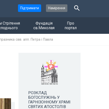
Підтримати
Намірення
м Стрітення
Фундація
Про
споднього
св.Миколая
портал
азника свв. апп. Петра і Павла
РОЗКЛАД
БОГОСЛУЖІНЬ У
ГАРНІЗОННОМУ ХРАМІ
СВЯТИХ АПОСТОЛІВ