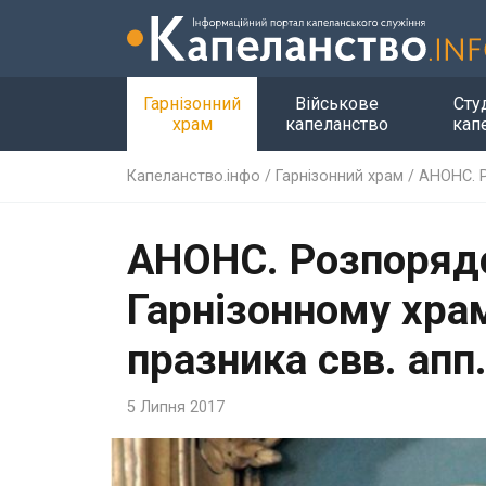
Гарнізонний
Військове
Сту
храм
капеланство
кап
Капеланство.інфо
/
Гарнізонний храм
/
АНОНС. Р
АНОНС. Розпорядо
Гарнізонному хра
празника свв. апп
5 Липня 2017