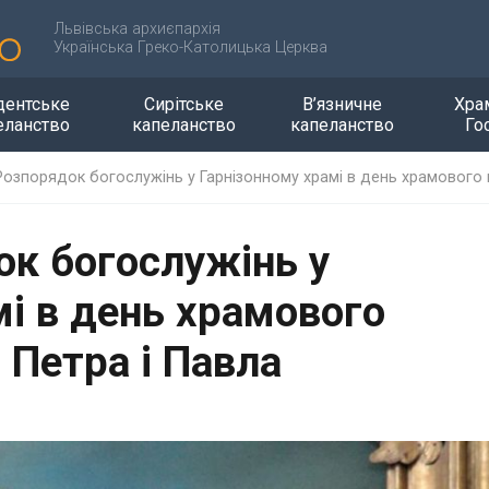
Львівська архиєпархія
Українська Греко-Католицька Церква
дентське
Сирітське
В’язничне
Хра
еланство
капеланство
капеланство
Го
озпорядок богослужінь у Гарнізонному храмі в день храмового пр
к богослужінь у
мі в день храмового
. Петра і Павла