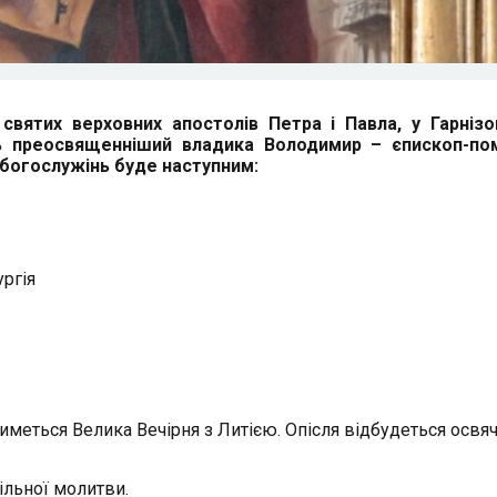
святих верховних апостолів Петра і Павла, у Гарніз
ь преосвященніший владика Володимир – єпископ-по
 богослужінь буде наступним:
ургія
итиметься Велика Вечірня з Литією. Опісля відбудеться освя
ільної молитви.