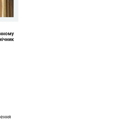
онному
мічник
чення