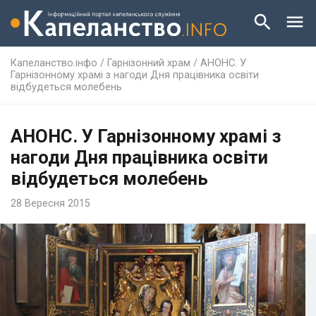
Капеланство.інфо
/
Гарнізонний храм
/
АНОНС. У
Гарнізонному храмі з нагоди Дня працівника освіти
відбудеться молебень
АНОНС. У Гарнізонному храмі з
нагоди Дня працівника освіти
відбудеться молебень
28 Вересня 2015