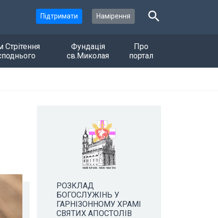
Підтримати
Намірення
м Стрітення
Фундація
Про
споднього
св.Миколая
портал
РОЗКЛАД
БОГОСЛУЖІНЬ У
ГАРНІЗОННОМУ ХРАМІ
СВЯТИХ АПОСТОЛІВ