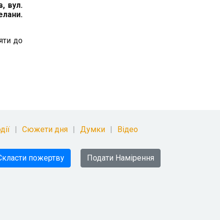
, вул.
елани.
яти до
дії
Сюжети дня
Думки
Відео
Скласти пожертву
Подати Намірення