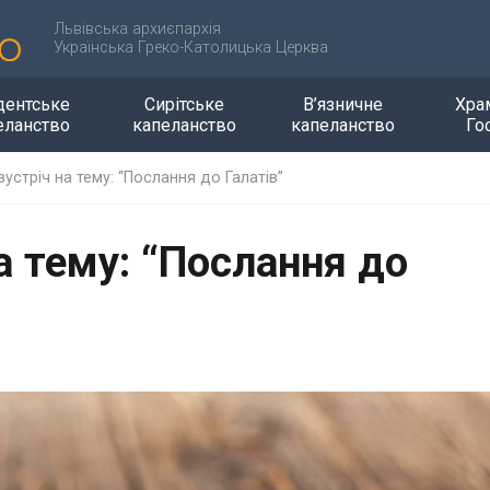
Львівська архиєпархія
Українська Греко-Католицька Церква
дентське
Сирітське
В’язничне
Хра
еланство
капеланство
капеланство
Го
зустріч на тему: “Послання до Галатів”
на тему: “Послання до