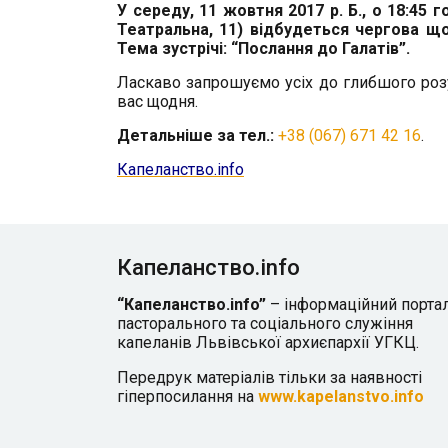
У середу, 11 жовтня 2017 р. Б., о 18:45 го
Театральна, 11) відбудеться чергова що
Тема зустрічі:
“Послання до Галатів”.
Ласкаво запрошуємо усіх до глибшого розу
вас щодня.
Детальніше за тел.:
+38 (067) 671 42 16
.
К
апеланство.info
Капеланство.info
“Капеланство.info”
– інформаційний порта
пасторального та соціального служіння
капеланів Львівської архиєпархії УГКЦ.
Передрук матеріалів тільки за наявності
гіперпосилання на
www.kapelanstvo.info