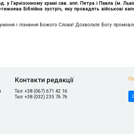
д. у Гарнізонному храмі свв. апп. Петра і Павла (м. Львів
тижнева Біблійна зустріч, яку провадять військові кап
міння і пізнання Божого Слова!
Дозвольте Богу промовл
Контакти редакції
По
л
Тел: +38 (067) 671 42 16
Тел: +38 (032) 235 76 76