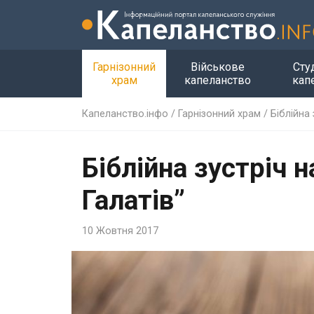
Гарнізонний
Військове
Сту
храм
капеланство
кап
Капеланство.інфо
/
Гарнізонний храм
/
Біблійна 
Біблійна зустріч 
Галатів”
10 Жовтня 2017