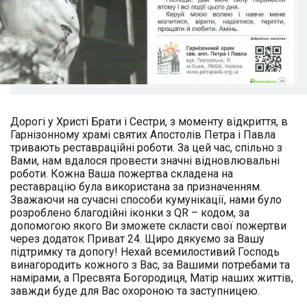
Дорогі у Христі Брати і Сестри, з моменту відкриття, в
Гарнізонному храмі святих Апостолів Петра і Павла
тривають реставраційні роботи. За цей час, спільно з
Вами, нам вдалося провести значні відновлювальні
роботи. Кожна Ваша пожертва складена на
реставрацію була використана за призначенням.
Зважаючи на сучасні способи кумунікації, нами було
розроблено благодійні іконки з QR – кодом, за
допомогою якого Ви зможете скласти свої пожертви
через додаток Приват 24. Щиро дякуємо за Вашу
підтримку та допогу! Нехай всемилостивий Господь
винагородить кожного з Вас, за Вашими потребами та
намірами, а Пресвята Богородиця, Матір наших життів,
завжди буде для Вас охороною та заступницею.